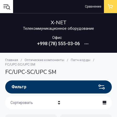
Сравнение
X-NET
Телекоммуникационное оборудование
Офис
+998 (78) 555-03-06
Главная
/
Оптические компоненты
/
Патч-корды
/
FC/UPC-SC/UPC SM
FC/UPC-SC/UPC SM
Фильтр
Сортировать
Цена - убывание