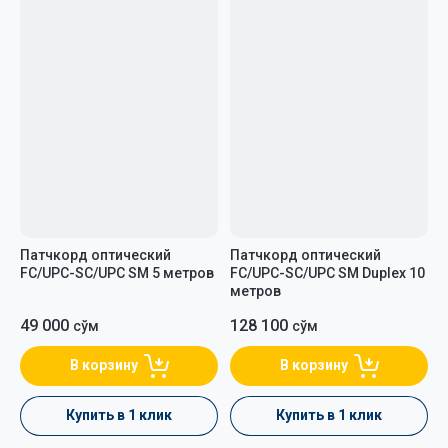
Цена - возрастание
Название - Я-А
Название - А-Я
Патчкорд оптический
Патчкорд оптический
FC/UPC-SC/UPC SM 5 метров
FC/UPC-SC/UPC SM Duplex 10
метров
49 000
128 100
сўм
сўм
В корзину
В корзину
Купить в 1 клик
Купить в 1 клик