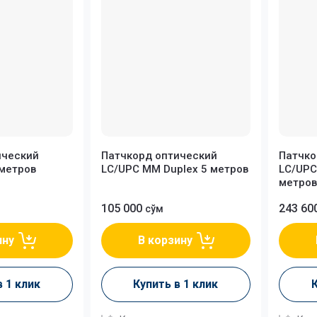
ический
Патчкорд оптический
Патчко
 метров
LC/UPC MM Duplex 5 метров
LC/UPC
метров
105 000
243 60
сўм
ину
В корзину
в 1 клик
Купить в 1 клик
К