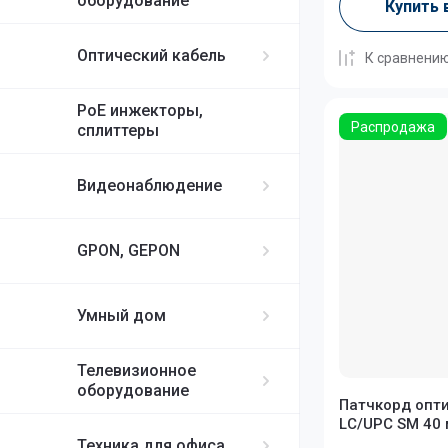
оборудование
Купить 
Оптический кабель
К сравнени
PoE инжекторы,
Распродажа
сплиттеры
Видеонаблюдение
GPON, GEPON
Умный дом
Телевизионное
оборудование
Патчкорд опт
LC/UPC SM 40
Техника для офиса