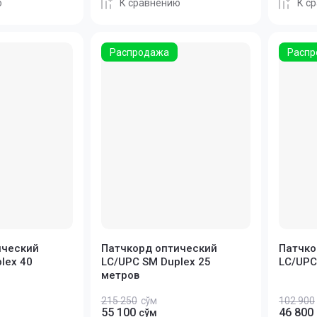
ю
К сравнению
К с
Распродажа
Распр
ический
Патчкорд оптический
Патчко
lex 40
LC/UPC SM Duplex 25
LC/UP
метров
215 250
сўм
102 900
55 100
46 800
сўм