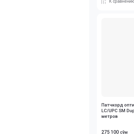
К сравнени
Патчкорд опт
LC/UPC SM Dup
метров
275 100
сўм