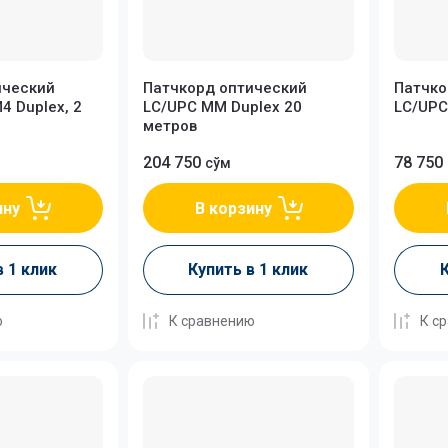
ический
Патчкорд оптический
Патчко
 Duplex, 2
LC/UPC MM Duplex 20
LC/UPC
метров
204 750
78 750
сўм
ину
В корзину
в 1 клик
Купить в 1 клик
К
ю
К сравнению
К с