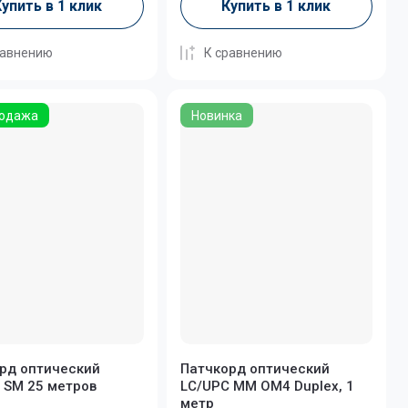
упить в 1 клик
Купить в 1 клик
равнению
К сравнению
одажа
Новинка
рд оптический
Патчкорд оптический
 SM 25 метров
LC/UPC MM OM4 Duplex, 1
метр