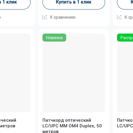
в 1 клик
Купить в 1 клик
К
ю
К сравнению
К с
Новинка
Распр
ический
Патчкорд оптический
Патчко
 метров
LC/UPC MM OM4 Duplex, 50
LC/UPC
метров