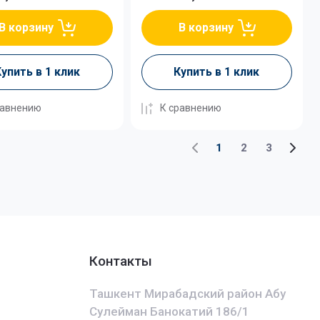
В корзину
В корзину
упить в 1 клик
Купить в 1 клик
равнению
К сравнению
1
2
3
Контакты
Ташкент Мирабадский район Абу
Сулейман Банокатий 186/1