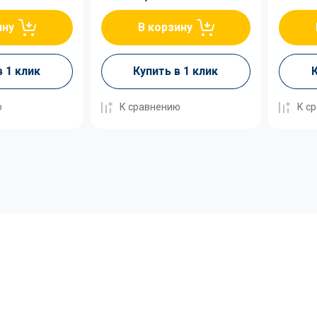
ину
В корзину
в 1 клик
Купить в 1 клик
К
ю
К сравнению
К с