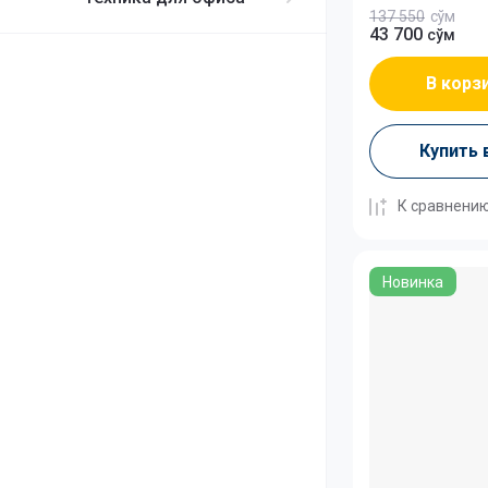
137 550
сўм
43 700
сўм
В корз
Купить 
К сравнени
Новинка