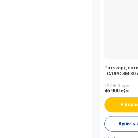
Патчкорд опт
LC/UPC SM 30
122 850
сўм
46 900
сўм
В корз
Купить 