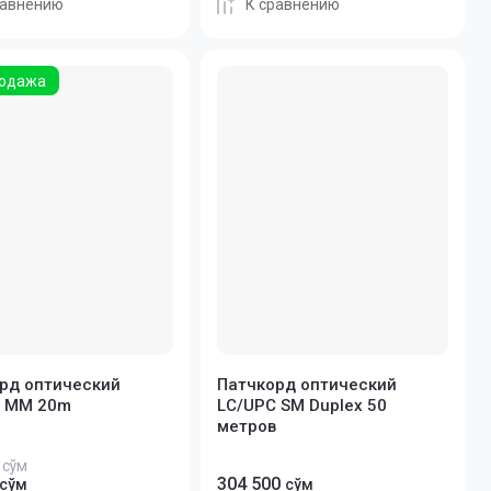
равнению
К сравнению
одажа
рд оптический
Патчкорд оптический
C MM 20m
LC/UPC SM Duplex 50
метров
сўм
304 500
сўм
сўм