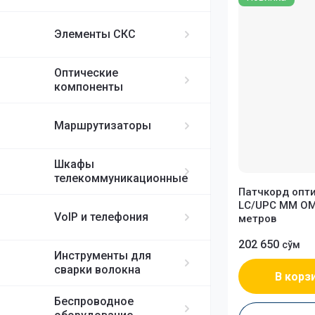
ИБП APC
MikroTik
FortiGate
IP-телефоны S
FC/UPC-SC/UPC
Элементы СКС
FC/UPC-FC/UPC
Ubiquiti
ST/UPC-ST/UPC
Оптические
Cisco
MPO
компоненты
RUIJIE
Маршрутизаторы
ELTEX
Шкафы
телекоммуникационные
H3C
Патчкорд опт
LC/UPC MM OM4
VoIP и телефония
метров
SDNET
202 650
сўм
Инструменты для
сварки волокна
В корз
Беспроводное