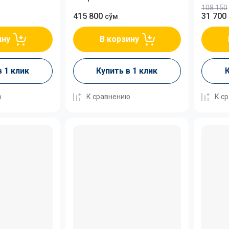
108 150
415 800
31 700
сўм
ину
В корзину
в 1 клик
Купить в 1 клик
К
ю
К сравнению
К с