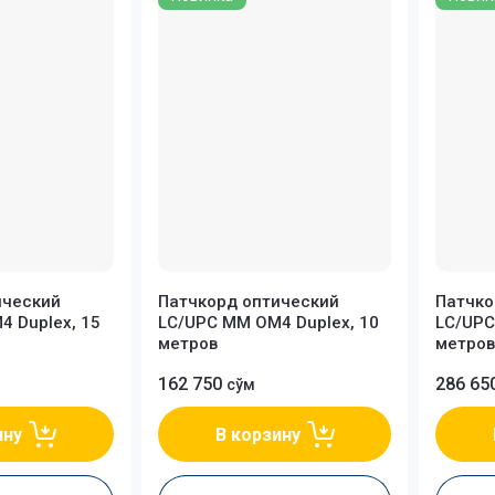
NR
2E
Крепление кабеля
 SM
Название - Я-А
Bdcom
Аксессуары
Название - А-Я
D-link
Оптические коннекторы
Zyxel
CUDY
Netis
ический
Патчкорд оптический
Патчко
 Duplex, 15
LC/UPC MM OM4 Duplex, 10
LC/UPC
метров
метров
DCN
162 750
286 65
сўм
ину
В корзину