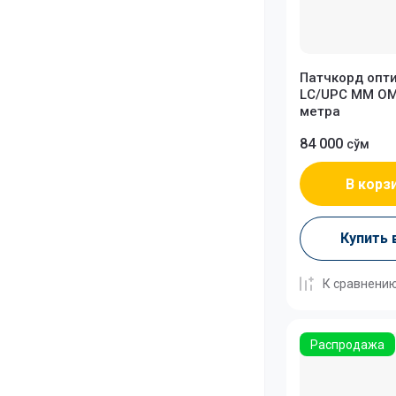
Патчкорд опт
LC/UPC MM OM4
метра
84 000
сўм
В корз
Купить 
К сравнени
Распродажа