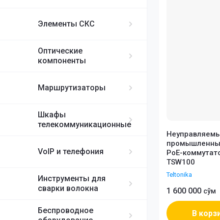
ИБП APC
MikroTik
FortiGate
IP-телефоны S
FC/UPC-SC/UPC
Элементы СКС
FC/UPC-FC/UPC
Ubiquiti
ST/UPC-ST/UPC
Оптические
Cisco
MPO
компоненты
RUIJIE
Маршрутизаторы
ELTEX
Шкафы
телекоммуникационные
H3C
Неуправляем
промышленный
VoIP и телефония
PoE-коммутато
SDNET
TSW100
Teltonika
Инструменты для
сварки волокна
1 600 000
сўм
Беспроводное
В корз