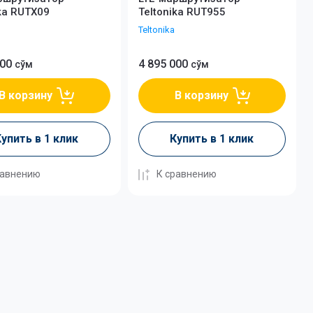
ika RUTX09
Teltonika RUT955
Teltonika
000
4 895 000
сўм
сўм
В корзину
В корзину
упить в 1 клик
Купить в 1 клик
равнению
К сравнению