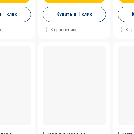
в 1 клик
Купить в 1 клик
К
ю
К сравнению
К с
затор
LTE-маршрутизатор
LTE-ма