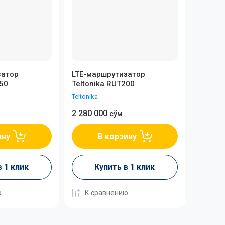
затор
LTE-маршрутизатор
950
Teltonika RUT200
Teltonika
2 280 000
сўм
ину
В корзину
в 1 клик
Купить в 1 клик
ю
К сравнению