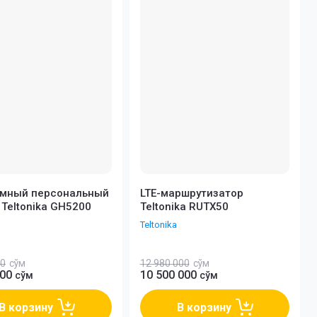
омный персональный
LTE-маршрутизатор
 Teltonika GH5200
Teltonika RUTX50
Teltonika
00
сўм
12 980 000
сўм
000
10 500 000
сўм
сўм
В корзину
В корзину