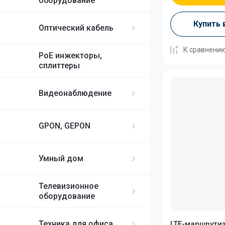
оборудование
Купить 
Оптический кабель
К сравнени
PoE инжекторы,
сплиттеры
Видеонаблюдение
GPON, GEPON
Умный дом
Телевизионное
оборудование
Техника для офиса
LTE-маршрути