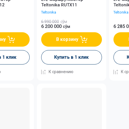
X12
Teltonika RUTX11
Telton
Teltonika
Teltonika
6 990 000
сўм
6 200 000
6 285 
сўм
ину
В корзину
в 1 клик
Купить в 1 клик
К
ю
К сравнению
К с