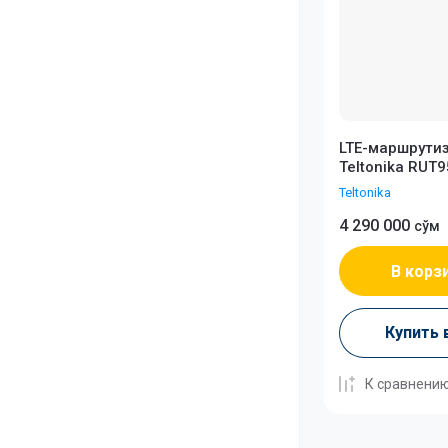
LTE-маршрути
Teltonika RUT
Teltonika
4 290 000
сўм
В корз
Купить 
К сравнени