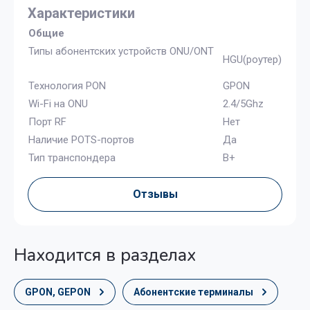
Характеристики
Общие
Типы абонентских устройств ONU/ONT
HGU(роутер)
Технология PON
GPON
Wi-Fi на ONU
2.4/5Ghz
Порт RF
Нет
Наличие POTS-портов
Да
Тип транспондера
B+
Отзывы
Находится в разделах
GPON, GEPON
Абонентские терминалы