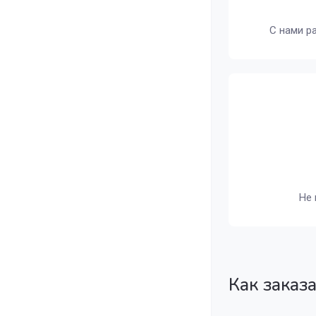
С нами р
Не 
Как заказ