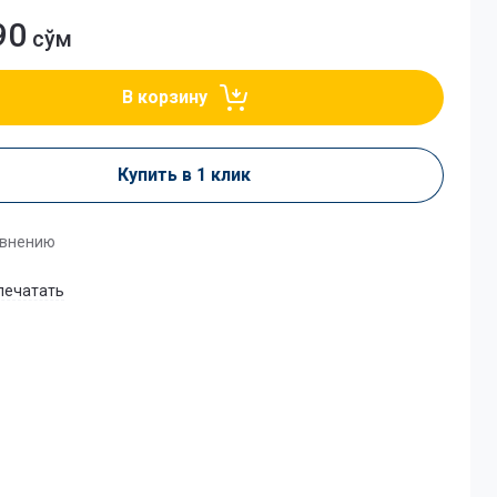
90
сўм
В корзину
Купить в 1 клик
авнению
печатать