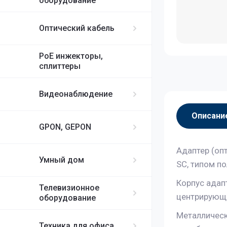
оборудование
Оптический кабель
PoE инжекторы,
сплиттеры
Видеонаблюдение
Описани
GPON, GEPON
Адаптер (оп
Умный дом
SC, типом п
Корпус адап
Телевизионное
центрирующе
оборудование
Металлическ
Техника для офиса