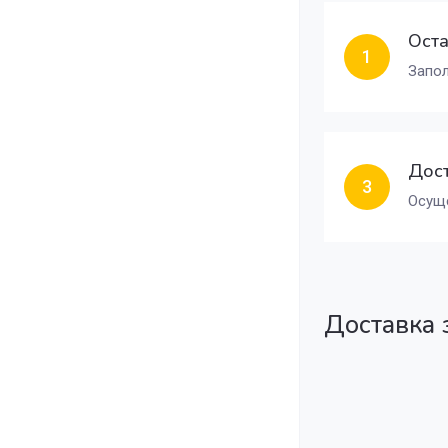
Оста
1
Запол
Дост
3
Осуще
Доставка 