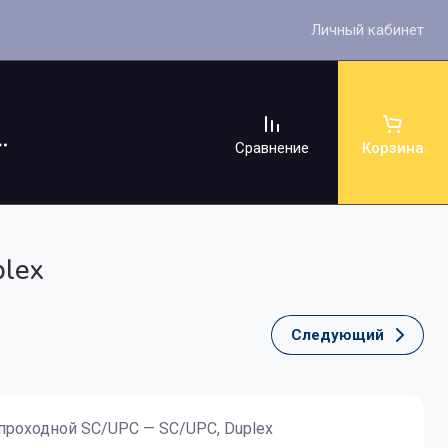
Личный кабинет
Сравнение
Корзина
plex
Следующий
ссуары
проходной SC/UPC — SC/UPC, Duplex