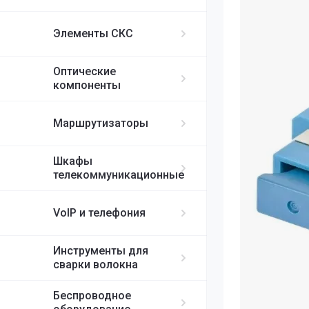
ИБП APC
MikroTik
FortiGate
IP-телефоны S
FC/UPC-SC/UPC
Элементы СКС
FC/UPC-FC/UPC
Ubiquiti
ST/UPC-ST/UPC
Оптические
Cisco
MPO
компоненты
RUIJIE
Маршрутизаторы
ELTEX
Шкафы
телекоммуникационные
H3C
VoIP и телефония
SDNET
Инструменты для
сварки волокна
Беспроводное