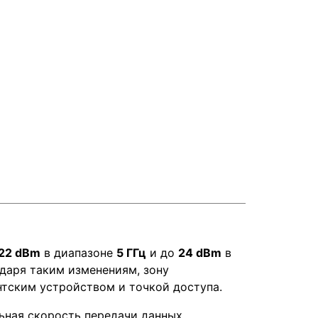
22 dBm
в диапазоне
5 ГГц
и до
24 dBm
в
одаря таким изменениям, зону
тским устройством и точкой доступа.
ьная скорость передачи данных