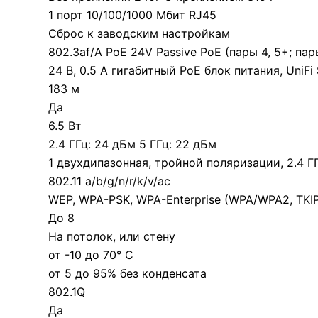
1 порт 10/100/1000 Мбит RJ45
Сброс к заводским настройкам
802.3af/A PoE 24V Passive PoE (пары 4, 5+; пары
24 В, 0.5 А гигабитный PoE блок питания, UniFi 
183 м
Да
щность
6.5 Вт
2.4 ГГц: 24 дБм 5 ГГц: 22 дБм
1 двухдипазонная, тройной поляризации, 2.4 ГГц
802.11 a/b/g/n/r/k/v/ac
WEP, WPA-PSK, WPA-Enterprise (WPA/WPA2, TKI
До 8
На потолок, или стену
от -10 до 70° C
от 5 до 95% без конденсата
802.1Q
Да