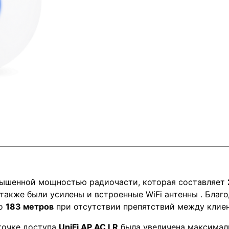
овышенной мощностью радиочасти, которая составляет
также были усилены и встроенные WiFi антенны . Благ
до
183 метров
при отсутствии препятствий между клиен
точке доступа
UniFi AP AC LR
была увеличена максимал