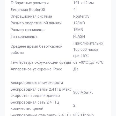
Габаритные размеры
191 х 42 мм
Лицензия RouterOS
4
Операционная система
RouterOS
Размер оперативной памяти
128MB
Размер хранилища
16MB
Тип хранилища
FLASH
Приблизительно
Среднее время безотказной
100 000 часов
работы
при 25°C
Температура окружающей среды
от -40°C до 70°C
Аппаратное ускорение IPsec
Да
Беспроводные возможности
Беспроводная связь 2,4 ГГц Макс.
300 Мбит/с
скорость передачи данных
Беспроводная сеть 2,4 ГГц
2
количество цепей
Беспроводные стандарты 2,4 ГГц
802.11b/g/n