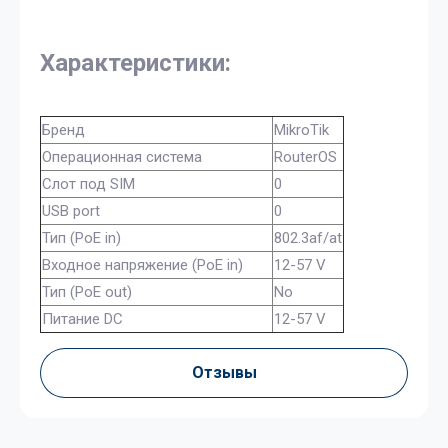
Характеристики:
Бренд
MikroTik
Операционная система
RouterOS
Слот под SIM
0
USB port
0
Тип (PoE in)
802.3af/at
Входное напряжение (PoE in)
12-57 V
Тип (PoE out)
No
Питание DC
12-57 V
Отзывы