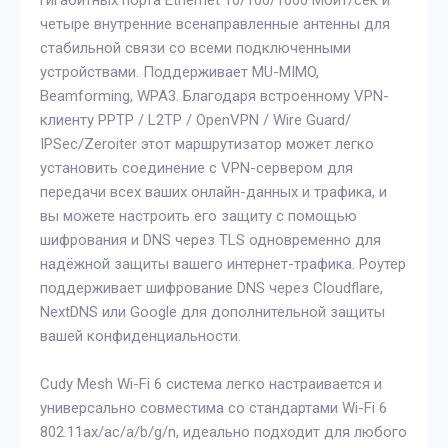
гигабитных порта Ethernet 10/100/1000 Мбит/сек и
четыре внутренние всенаправленные антенны для
стабильной связи со всеми подключенными
устройствами. Поддерживает MU-MIMO,
Beamforming, WPA3. Благодаря встроенному VPN-
клиенту PPTP / L2TP / OpenVPN / Wire Guard/
IPSec/Zeroiter этот маршрутизатор может легко
установить соединение с VPN-сервером для
передачи всех ваших онлайн-данных и трафика, и
вы можете настроить его защиту с помощью
шифрования и DNS через TLS одновременно для
надёжной защиты вашего интернет-трафика. Роутер
поддерживает шифрование DNS через Cloudflare,
NextDNS или Google для дополнительной защиты
вашей конфиденциальности.
Cudy Mesh Wi-Fi 6 система легко настраивается и
универсально совместима со стандартами Wi-Fi 6
802.11ax/ac/a/b/g/n, идеально подходит для любого