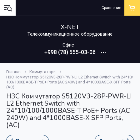
Сравнение
X-NET
Телекоммуникационное оборудование
Офис
+998 (78) 555-03-06
Главная
/
Коммутаторы
/
H3C Коммутатор S5120V3-28P-PWR-LI L2 Ethernet Switch with 24*10/
100/1000BASE-T PoE+ Ports (AC 240W) and 4*1000BASE-X SFP Ports,
(AC)
H3C Коммутатор S5120V3-28P-PWR-LI
L2 Ethernet Switch with
24*10/100/1000BASE-T PoE+ Ports (AC
240W) and 4*1000BASE-X SFP Ports,
(AC)