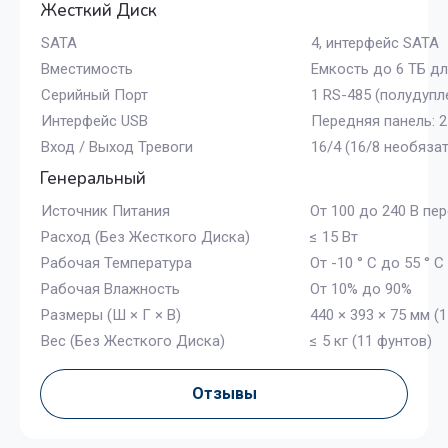
Жесткий Диск
SATA
4, интерфейс SATA
Вместимость
Емкость до 6 ТБ д
Серийный Порт
1 RS-485 (полудупле
Интерфейс USB
Передняя панель: 2 
Вход / Выход Тревоги
16/4 (16/8 необяза
Генеральный
Источник Питания
От 100 до 240 В пер
Расход (Без Жесткого Диска)
≤ 15 Вт
Рабочая Температура
От -10 ° C до 55 ° C 
Рабочая Влажность
От 10% до 90%
Размеры (Ш × Г × В)
440 × 393 × 75 мм (17
Вес (Без Жесткого Диска)
≤ 5 кг (11 фунтов)
Отзывы