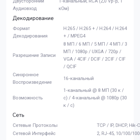
Двусторонний
1-канальный, RCA (2,0 Vp-p, 1
Аудиовход
кОм)
Декодирование
Формат
H.265 / H.265 + / H.264 / H.264
Декодирования
+ / MPEG4
8 МП / 6 МП / 5 МП / 4 МП / 3
МП / 1080p / UXGA / 720p /
Разрешение Записи
VGA / 4CIF / DCIF / 2CIF / CIF
/ QCIF
Синхронное
16-канальный
Воспроизведение
1-канальный @ 8 МП (30 к /
Возможность
с) / 4-канальный @ 1080p (30
к / с)
Сеть
Сетевые Протоколы
TCP / IP, DHCP, Hik
Сетевой Интерфейс
2, RJ-45, 10/100/1