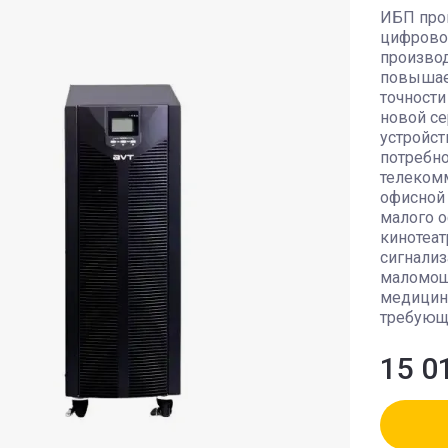
NR
2E
Крепление кабеля
 SM
ИБП про
цифровог
Bdcom
Аксессуары
производ
повышае
точности
D-link
Оптические коннекторы
новой с
устройс
потребно
Zyxel
телекомм
офисной 
CUDY
малого о
кинотеат
сигнализ
Netis
маломощ
медицинс
DCN
требующ
15 0