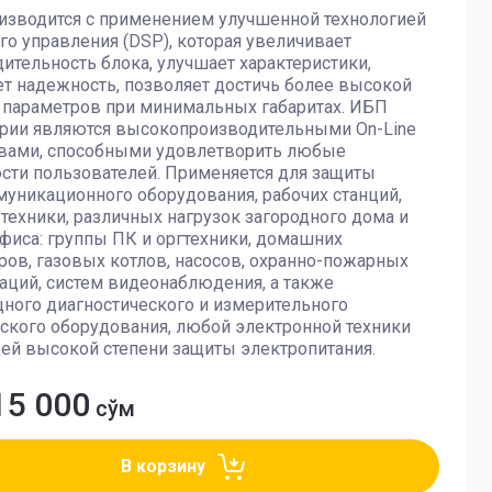
изводится с применением улучшенной технологией
о управления (DSP), которая увеличивает
ительность блока, улучшает характеристики,
т надежность, позволяет достичь более высокой
 параметров при минимальных габаритах. ИБП
ерии являются высокопроизводительными On-Line
твами, способными удовлетворить любые
сти пользователей. Применяется для защиты
уникационного оборудования, рабочих станций,
техники, различных нагрузок загородного дома и
фиса: группы ПК и оргтехники, домашних
ров, газовых котлов, насосов, охранно-пожарных
аций, систем видеонаблюдения, а также
ного диагностического и измерительного
кого оборудования, любой электронной техники
ей высокой степени защиты электропитания.
15 000
сўм
В корзину