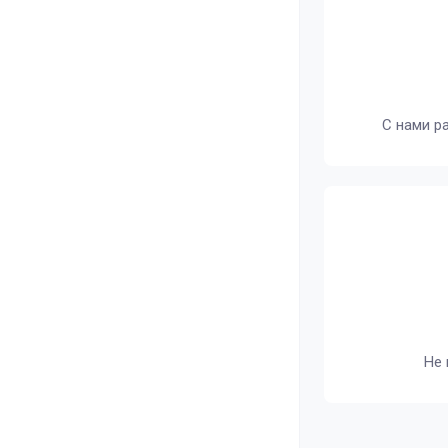
С нами р
Не 