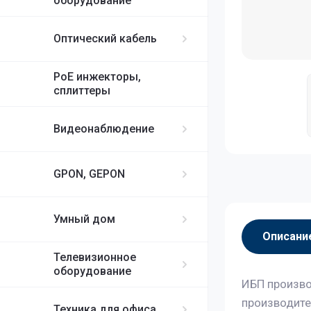
оборудование
Оптический кабель
PoE инжекторы,
сплиттеры
Видеонаблюдение
GPON, GEPON
Умный дом
Описани
Телевизионное
оборудование
ИБП произво
производите
Техника для офиса