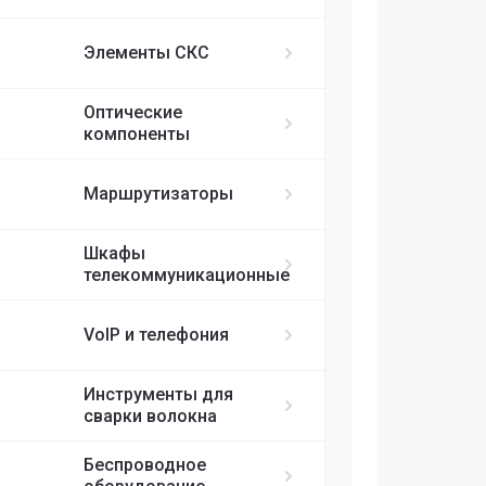
ИБП APC
MikroTik
FortiGate
IP-телефоны S
FC/UPC-SC/UPC
Элементы СКС
FC/UPC-FC/UPC
Ubiquiti
ST/UPC-ST/UPC
Оптические
Cisco
MPO
компоненты
RUIJIE
Маршрутизаторы
ELTEX
Шкафы
телекоммуникационные
H3C
VoIP и телефония
SDNET
Инструменты для
сварки волокна
Беспроводное