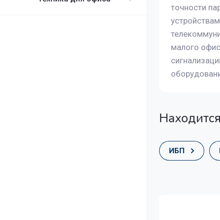
точности па
устройствам
телекоммуни
малого офис
сигнализаци
оборудовани
Находится
ИБП