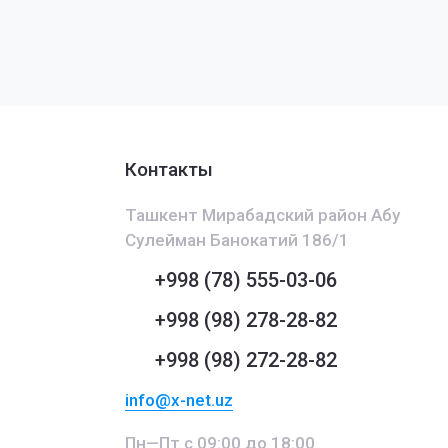
Контакты
Ташкент Мирабадский район Абу
Сулейман Банокатий 186/1
+998 (78) 555-03-06
+998 (98) 278-28-82
+998 (98) 272-28-82
info@x-net.uz
Пн—Пт с 09:00 до 18:00