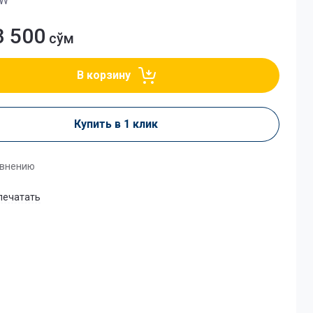
0W
3 500
сўм
В корзину
Купить в 1 клик
авнению
печатать