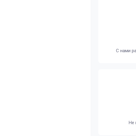
С нами р
Не 