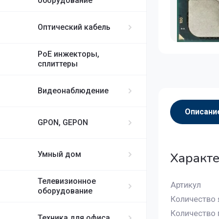
оборудование
Оптический кабель
PoE инжекторы,
сплиттеры
Видеонаблюдение
Описани
GPON, GEPON
Характе
Умный дом
Телевизионное
Артикул
оборудование
Количество 
Количество 
Техника для офиса