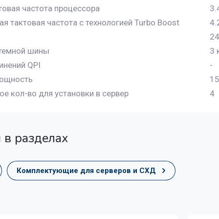
товая частота процессора
3.
ая тактовая частота с технологией Turbo Boost
4.
24
стемной шины
3 
инений QPI
-
мощность
1
е кол-во для установки в сервер
4
 в разделах
Комплектующие для серверов и СХД