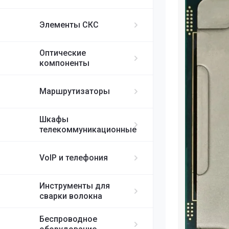
ИБП APC
MikroTik
FortiGate
IP-телефоны S
FC/UPC-SC/UPC
Элементы СКС
FC/UPC-FC/UPC
Ubiquiti
ST/UPC-ST/UPC
Оптические
Cisco
MPO
компоненты
RUIJIE
Маршрутизаторы
ELTEX
Шкафы
телекоммуникационные
H3C
VoIP и телефония
SDNET
Инструменты для
сварки волокна
Беспроводное