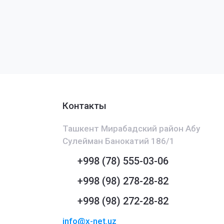
Контакты
Ташкент Мирабадский район Абу
Сулейман Банокатий 186/1
+998 (78) 555-03-06
+998 (98) 278-28-82
+998 (98) 272-28-82
info@x-net.uz