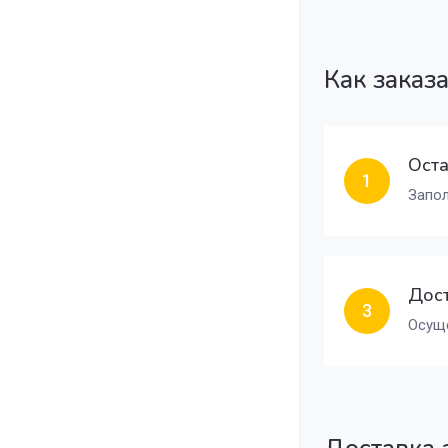
Как заказ
Оста
1
Запол
Дост
3
Осуще