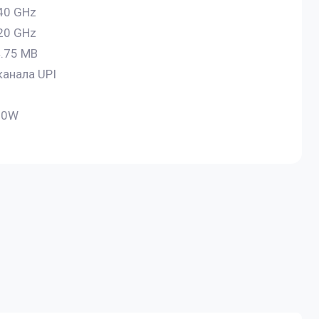
40 GHz
20 GHz
.75 MB
канала UPI
50W