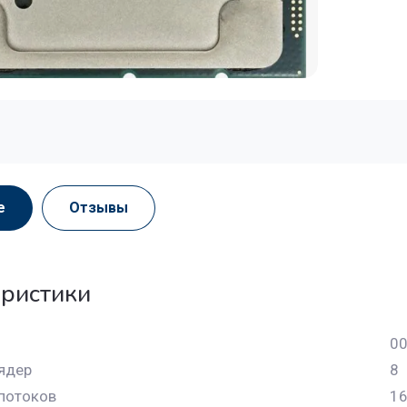
е
Отзывы
ристики
0
ядер
8
потоков
1