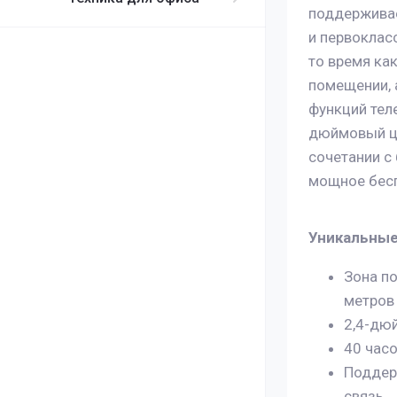
поддерживае
и первоклас
то время ка
помещении, 
функций теле
дюймовый цв
сочетании с
мощное бесп
Уникальные
Зона п
метров
2,4-дю
40 час
Поддерж
связь