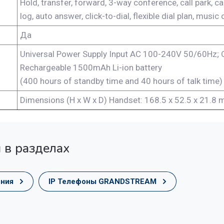
Hold, transfer, forward, 3-way conference, call park, ca
log, auto answer, click-to-dial, flexible dial plan, music
Да
Universal Power Supply Input AC 100-240V 50/60Hz; 
Rechargeable 1500mAh Li-ion battery
(400 hours of standby time and 40 hours of talk time)
Dimensions (H x W x D) Handset: 168.5 x 52.5 x 21.8 
 в разделах
ония
IP Телефоны GRANDSTREAM