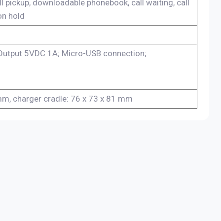
ll pickup, downloadable phonebook, call waiting, call
 on hold
Output 5VDC 1A; Micro-USB connection;
mm, charger cradle: 76 x 73 x 81 mm