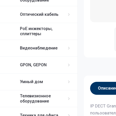
оборудование
Оптический кабель
PoE инжекторы,
сплиттеры
Видеонаблюдение
GPON, GEPON
Умный дом
Описани
Телевизионное
оборудование
IP DECT Gra
пользовател
Техника для офиса