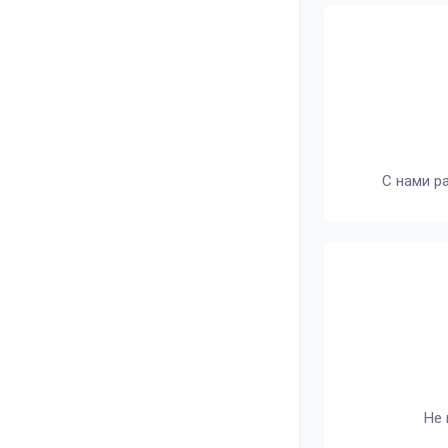
С нами р
Не 