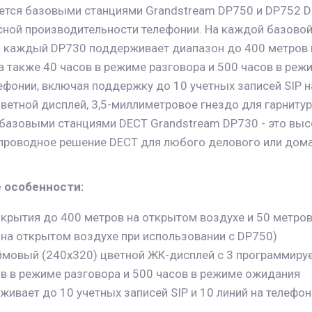
тся базовыми станциями Grandstream DP750 и DP752 DE
сной производительности телефонии. На каждой базовой
к каждый DP730 поддерживает диапазон до 400 метров н
а также 40 часов в режиме разговора и 500 часов в ре
фонии, включая поддержку до 10 учетных записей SIP на о
етной дисплей, 3,5-миллиметровое гнездо для гарнитуры
 базовыми станциями DECT Grandstream DP730 - это вы
роводное решение DECT для любого делового или дома
 особенности:
окрытия до 400 метров на открытом воздухе и 50 метров
 на открытом воздухе при использовании с DP750)
ймовый (240x320) цветной ЖК-дисплей с 3 программи
ов в режиме разговора и 500 часов в режиме ожидания
ивает до 10 учетных записей SIP и 10 линий на телефо