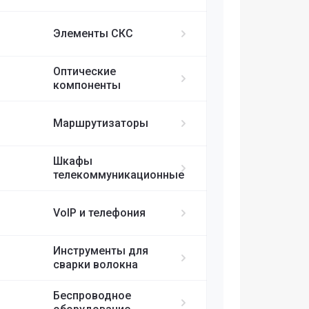
ИБП APC
MikroTik
FortiGate
IP-телефоны S
FC/UPC-SC/UPC
Элементы СКС
FC/UPC-FC/UPC
Ubiquiti
ST/UPC-ST/UPC
Оптические
Cisco
MPO
компоненты
RUIJIE
Маршрутизаторы
ELTEX
Шкафы
телекоммуникационные
H3C
VoIP и телефония
SDNET
Инструменты для
сварки волокна
Беспроводное