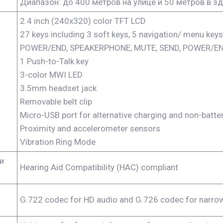
Диапазон: до 400 метров на улице и 50 метров в з
2.4 inch (240x320) color TFT LCD
27 keys including 3 soft keys, 5 navigation/ menu keys
POWER/END, SPEAKERPHONE, MUTE, SEND, POWER/END, 3
1 Push-to-Talk key
3-color MWI LED
3.5mm headset jack
Removable belt clip
Micro-USB port for alternative charging and non-batte
Proximity and accelerometer sensors
Vibration Ring Mode
и
Hearing Aid Compatibility (HAC) compliant
G.722 codec for HD audio and G.726 codec for narrow