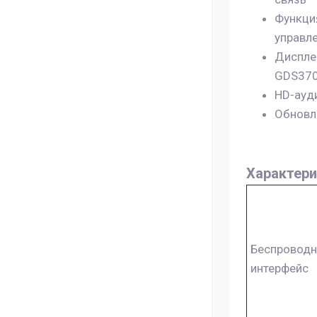
Функция
управл
Диспле
GDS37
HD-ауди
Обновл
Характери
Беспровод
интерфейс