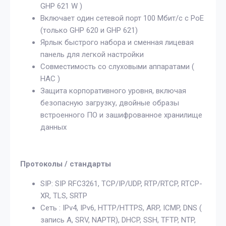
GHP 621 W )
Включает один сетевой порт 100 Мбит/с с PoE
(только GHP 620 и GHP 621)
Ярлык быстрого набора и сменная лицевая
панель для легкой настройки
Совместимость со слуховыми аппаратами (
HAC )
Защита корпоративного уровня, включая
безопасную загрузку, двойные образы
встроенного ПО и зашифрованное хранилище
данных
Протоколы
/ стандарты
SIP: SIP RFC3261, TCP/IP/UDP, RTP/RTCP, RTCP-
XR, TLS, SRTP
Сеть : IPv4, IPv6, HTTP/HTTPS, ARP, ICMP, DNS (
запись A, SRV, NAPTR), DHCP, SSH, TFTP, NTP,