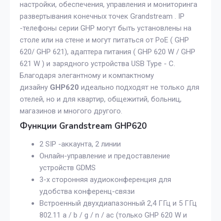
настройки, обеспечения, управления и мониторинга
развертывания конечных точек Grandstream . IP
-телефоны серии GHP могут быть установлены на
столе или на стене и могут питаться от PoE ( GHP
620/ GHP 621), адаптера питания ( GHP 620 W / GHP
621 W ) и зарядного устройства USB Type - C.
Благодаря элегантному и компактному
дизайну
GHP620
идеально подходят не только для
отелей, но и для квартир, общежитий, больниц,
магазинов и многого другого.
Функции Grandstream GHP620
2 SIP -аккаунта, 2 линии
Онлайн-управление и предоставление
устройств GDMS
3-х сторонняя аудиоконференция для
удобства конференц-связи
Встроенный двухдиапазонный 2,4 ГГц и 5 ГГц
802.11 a / b / g / n / ac (только GHP 620 W и