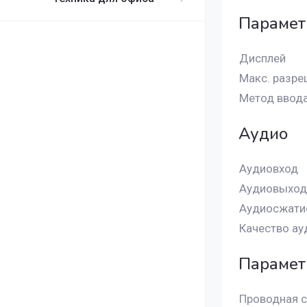
Парамет
Дисплей
Макс. разре
Метод ввод
Аудио
Аудиовход
Аудиовыход
Аудиосжати
Качество ау
Парамет
Проводная с