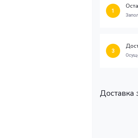
Оста
1
Запол
Дост
3
Осуще
Доставка 