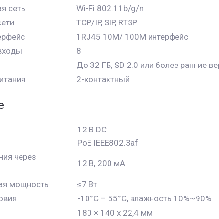
я сеть
Wi-Fi 802.11b/g/n
сети
TCP/IP, SIP, RTSP
ерфейс
1RJ45 10M/ 100M интерфейс
входы
8
До 32 ГБ, SD 2.0 или более ранние в
итания
2-контактный
е
12 В DC
PoE IEEE802.3af
ния через
12 В, 200 мА
ая мощность
≤7 Вт
овия
-10°C – 55°C, влажность 10%~90%
180 × 140 x 22,4 мм