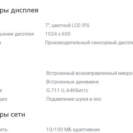
ры дисплея
7′′, цветной LCD IPS
шение дисплея
1024 x 600
а
Производительный сенсорный диспле
Встроенный всенаправленный микр
Встроенные динамики
е
G.711 U, 64Кбит/с
дио
Подавление шума и эхо
ры сети
еть
10/100 МБ адаптивная