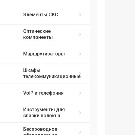
ИБП APC
MikroTik
FortiGate
IP-телефоны S
FC/UPC-SC/UPC
Элементы СКС
FC/UPC-FC/UPC
Ubiquiti
ST/UPC-ST/UPC
Оптические
Cisco
MPO
компоненты
RUIJIE
Маршрутизаторы
ELTEX
Шкафы
телекоммуникационные
H3C
VoIP и телефония
SDNET
Инструменты для
сварки волокна
Беспроводное