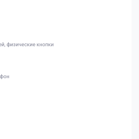
й, физические кнопки
офон