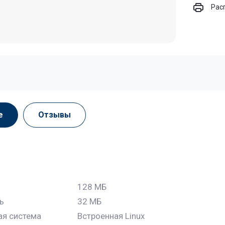
Рас
е
Отзывы
128 МБ
ь
32 МБ
ая система
Встроенная Linux