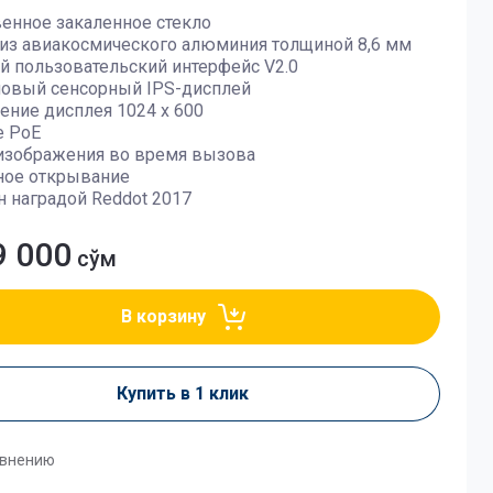
венное закаленное стекло
 из авиакосмического алюминия толщиной 8,6 мм
й пользовательский интерфейс V2.0
мовый сенсорный IPS-дисплей
ение дисплея 1024 x 600
е PoE
 изображения во время вызова
ное открывание
н наградой Reddot 2017
9 000
сўм
В корзину
Купить в 1 клик
авнению