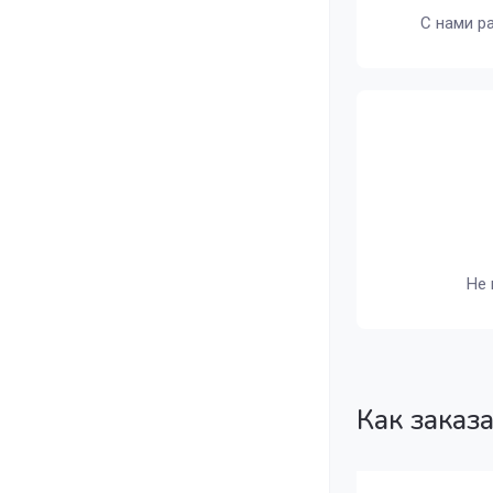
С нами р
Не 
Как заказ