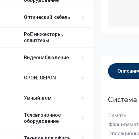
оборудование
Оптический кабель
PoE инжекторы,
сплиттеры
Видеонаблюдение
Описани
GPON, GEPON
Система
Умный дом
Телевизионное
Память
оборудование
Флэш-памят
Операционн
Техника для офиса