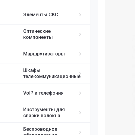
ИБП APC
MikroTik
FortiGate
IP-телефоны S
FC/UPC-SC/UPC
Элементы СКС
FC/UPC-FC/UPC
Ubiquiti
ST/UPC-ST/UPC
Оптические
Cisco
MPO
компоненты
RUIJIE
Маршрутизаторы
ELTEX
Шкафы
телекоммуникационные
H3C
VoIP и телефония
SDNET
Инструменты для
сварки волокна
Беспроводное