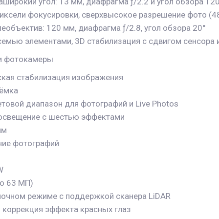
широкий угол: 13 мм, диафрагма ƒ/2.2 и угол обзора 12
иксели фокусировки, сверхвысокое разрешение фото (4
еобъектив: 120 мм, диафрагма ƒ/2.8, угол обзора 20°
семью элементами, 3D стабилизация с сдвигом сенсора 
и фотокамеры
кая стабилизация изображения
ъëмка
товой диапазон для фотографий и Live Photos
 освещение с шестью эффектами
им
ние фотографий
W
о 63 МП)
ночном режиме с поддержкой сканера LiDAR
 коррекция эффекта красных глаз