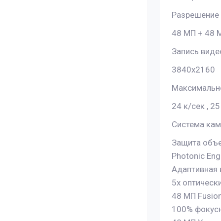
Разрешение
48 МП + 48 
Запись виде
3840x2160
Максимально
24 к/сек , 25
Система кам
Защита объ
Photonic Eng
Адаптивная 
5x оптическ
48 МП Fusio
100% фокусн