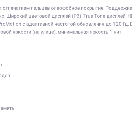
к отпечаткам пальцев олеофобное покрытие, Поддержка
, Широкий цветовой дисплей (P3), True Tone дисплей, HDR
roMotion с адаптивной частотой обновления до 120 Гц, D
овой яркости (на улице), минимальная яркость 1 нит
o
ядер
память