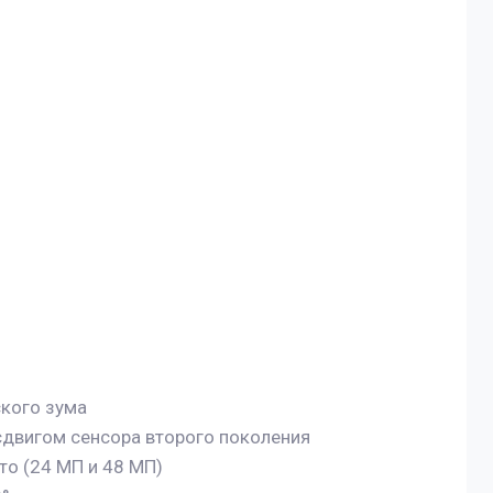
ского зума
 сдвигом сенсора второго поколения
о (24 МП и 48 МП)