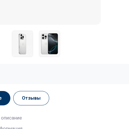
е
Отзывы
 описание
нформация