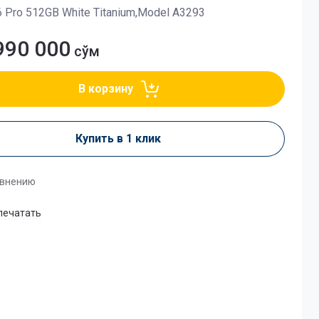
6 Pro 512GB White Titanium,Model A3293
990 000
сўм
В корзину
Купить в 1 клик
авнению
печатать