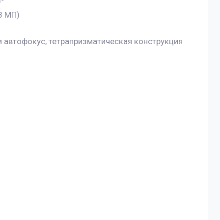
0°
8 МП)
и автофокус, тетрапризматическая конструкция