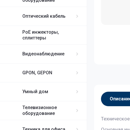
оборудование
Оптический кабель
PoE инжекторы,
сплиттеры
Видеонаблюдение
GPON, GEPON
Умный дом
Описани
Телевизионное
оборудование
Техническое
Техника для офиса
Основная и