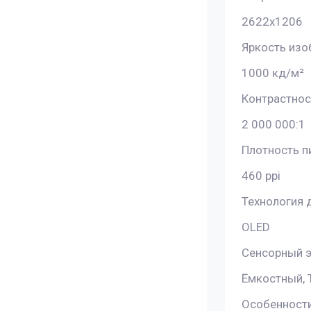
2622x1206
Яркость из
1000 кд/м²
Контрастнос
2 000 000:1
Плотность п
460 ppi
Технология 
OLED
Сенсорный 
Ёмкостный, 
Особенност