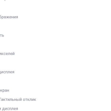
ображения
ть
икселей
дисплея
экран
Тактильный отклик
и дисплея