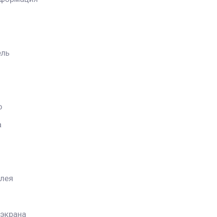
ель
o
а
лея
экрана