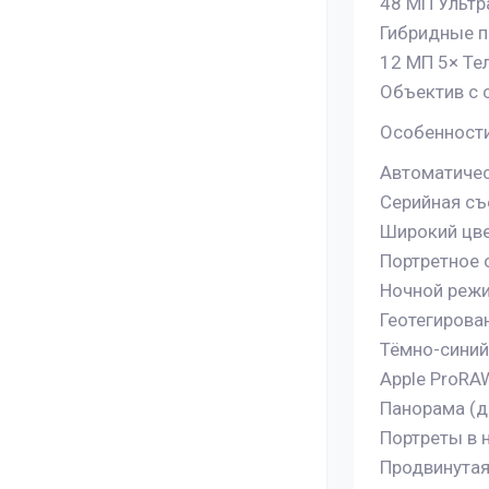
48 МП Ультра
Гибридные п
12 МП 5× Тел
Объектив с 
Особенност
Автоматичес
Серийная с
Широкий цве
Портретное
Ночной реж
Геотегирова
Тёмно-синий
Apple ProRA
Панорама (д
Портреты в 
Продвинутая