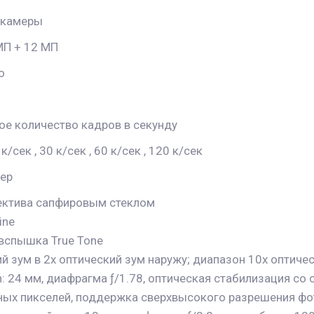
 камеры
МП + 12 МП
о
е количество кадров в секунду
 к/сек , 30 к/сек , 60 к/сек , 120 к/сек
ер
ектива сапфировым стеклом
ine
вспышка True Tone
ий зум в 2x оптический зум наружу; диапазон 10x оптиче
n: 24 мм, диафрагма ƒ/1.78, оптическая стабилизация со
ых пикселей, поддержка сверхвысокого разрешения фот