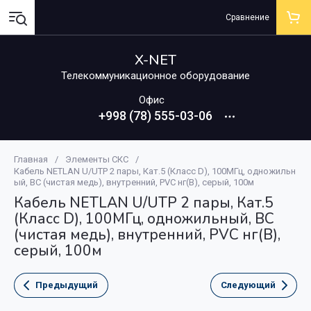
Сравнение
X-NET
Телекоммуникационное оборудование
Офис
+998 (78) 555-03-06
Главная
/
Элементы СКС
/
Кабель NETLAN U/UTP 2 пары, Кат.5 (Класс D), 100МГц, одножильн
ый, BC (чистая медь), внутренний, PVC нг(B), серый, 100м
Кабель NETLAN U/UTP 2 пары, Кат.5
(Класс D), 100МГц, одножильный, BC
(чистая медь), внутренний, PVC нг(B),
серый, 100м
Предыдущий
Следующий