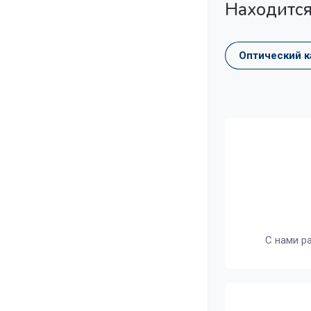
Находится
Оптический к
С нами р