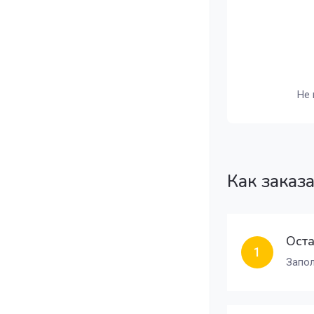
Не 
Как заказ
Оста
1
Запол