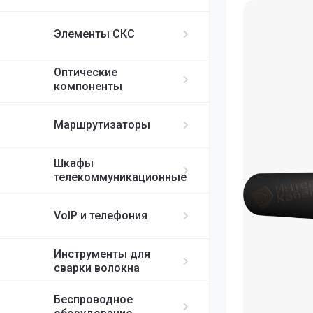
ИБП APC
MikroTik
FortiGate
IP-телефоны S
FC/UPC-SC/UPC
Элементы СКС
FC/UPC-FC/UPC
Ubiquiti
ST/UPC-ST/UPC
Оптические
Cisco
MPO
компоненты
RUIJIE
Маршрутизаторы
ELTEX
Шкафы
телекоммуникационные
H3C
VoIP и телефония
SDNET
Инструменты для
сварки волокна
Беспроводное