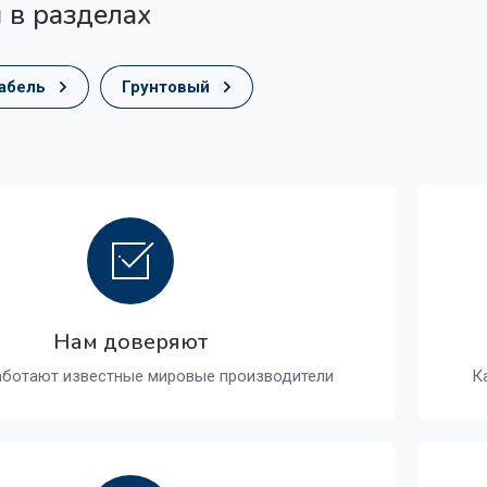
 в разделах
абель
Грунтовый
Нам доверяют
аботают известные мировые производители
К