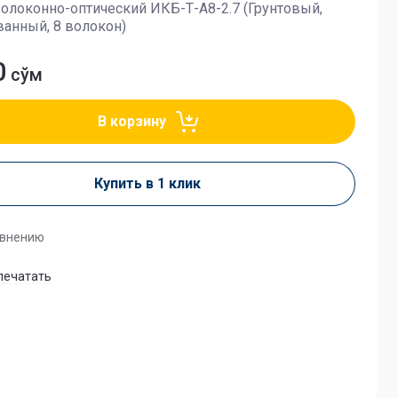
олоконно-оптический ИКБ-Т-А8-2.7 (Грунтовый,
анный, 8 волокон)
0
сўм
В корзину
Купить в 1 клик
авнению
печатать