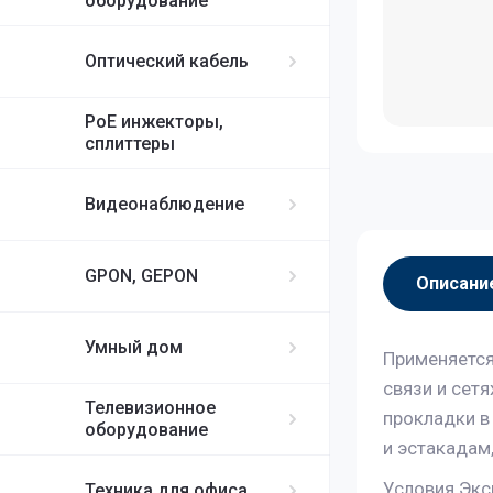
оборудование
Оптический кабель
PoE инжекторы,
сплиттеры
Видеонаблюдение
GPON, GEPON
Описани
Умный дом
Применяется
связи и сет
Телевизионное
прокладки в 
оборудование
и эстакадам
Условия Экс
Техника для офиса