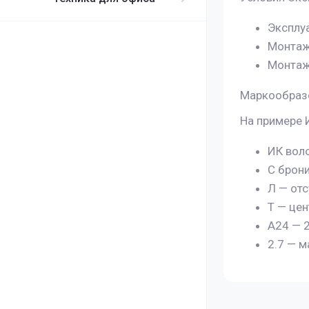
Эксплуа
Монтаж 
Монтаж 
Маркообраз
На примере 
ИК вол
С брон
Л — от
Т — це
А24 — 
2.7 — 