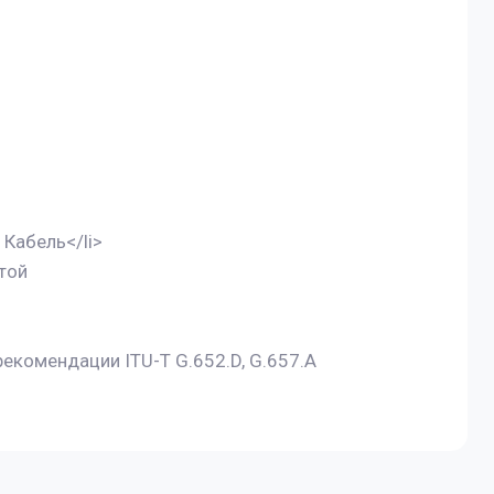
Кабель</li>
той
екомендации ITU-T G.652.D, G.657.A