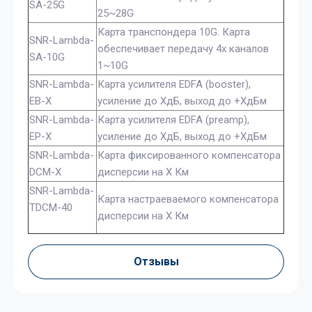
SA-25G
25~28G
Карта транспондера 10G. Карта
SNR-Lambda-
обеспечивает передачу 4х каналов
SA-10G
1~10G
SNR-Lambda-
Карта усилителя EDFA (booster),
EB-X
усиление до XдБ, выход до +XдБм
SNR-Lambda-
Карта усилителя EDFA (preamp),
EP-X
усиление до XдБ, выход до +XдБм
SNR-Lambda-
Карта фиксированного компенсатора
DCM-X
дисперсии на X Км
SNR-Lambda-
Карта настраеваемого компенсатора
TDCM-40
дисперсии на X Км
Отзывы