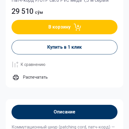
Патч-корд F/UTP cat.6 PVC медь 1,5 м серый
29 510
сўм
В корзину
Купить в 1 клик
К сравнению
Распечатать
Описание
Коммутационный шнур (patching cord, патч-корд) —