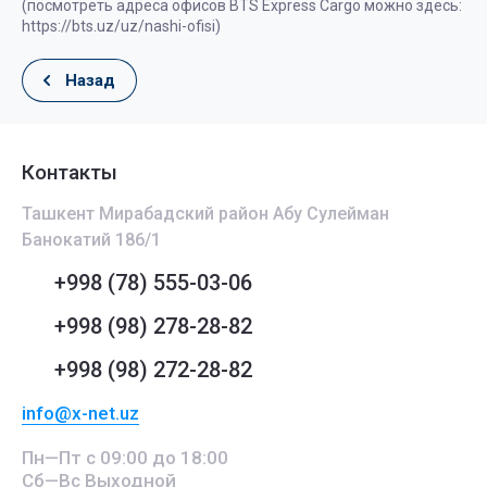
(посмотреть адреса офисов BTS Express Cargo можно здесь:
https://bts.uz/uz/nashi-ofisi)
Назад
Контакты
Ташкент Мирабадский район Абу Сулейман
Банокатий 186/1
+998 (78) 555-03-06
+998 (98) 278-28-82
+998 (98) 272-28-82
info@x-net.uz
Пн—Пт с 09:00 до 18:00
Сб—Вс Выходной