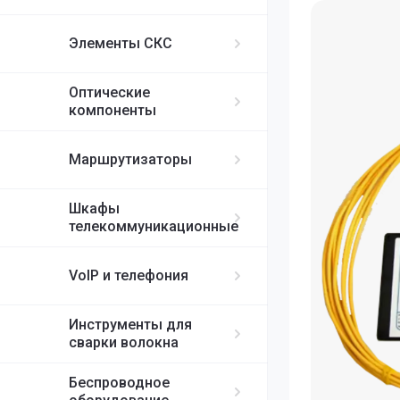
ИБП APC
MikroTik
FortiGate
IP-телефоны S
FC/UPC-SC/UPC
Элементы СКС
FC/UPC-FC/UPC
Ubiquiti
ST/UPC-ST/UPC
Оптические
Cisco
MPO
компоненты
RUIJIE
Маршрутизаторы
ELTEX
Шкафы
телекоммуникационные
H3C
VoIP и телефония
SDNET
Инструменты для
сварки волокна
Беспроводное