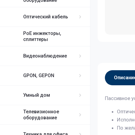
оборудование
Оптический кабель
PoE инжекторы,
сплиттеры
Видеонаблюдение
GPON, GEPON
Описани
Умный дом
Пассивное у
Оптиче
Телевизионное
оборудование
Исполне
По жел
Техника для офиса