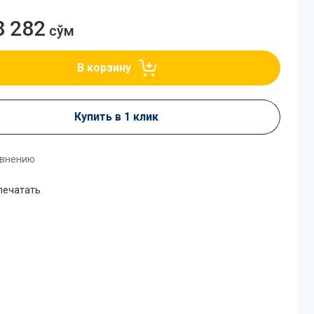
8 282
сўм
В корзину
Купить в 1 клик
авнению
печатать