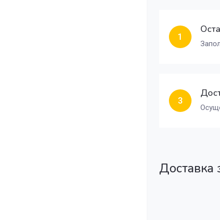
Оста
1
Запол
Дост
3
Осуще
Доставка 