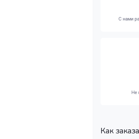
С нами р
Не 
Как заказ