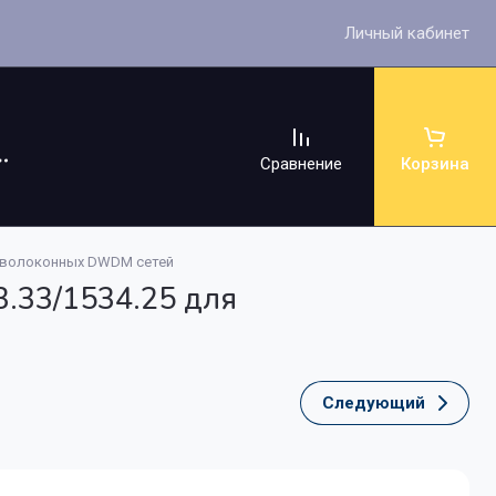
Личный кабинет
Сравнение
Корзина
оволоконных DWDM сетей
33/1534.25 для
ссуары
Следующий