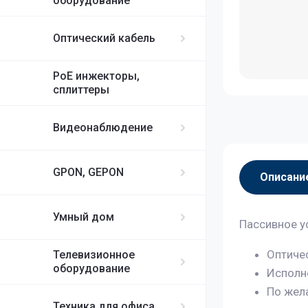
оборудование
Оптический кабель
PoE инжекторы,
сплиттеры
Видеонаблюдение
GPON, GEPON
Описани
Умный дом
Пассивное у
Оптиче
Телевизионное
оборудование
Исполне
По жел
Техника для офиса