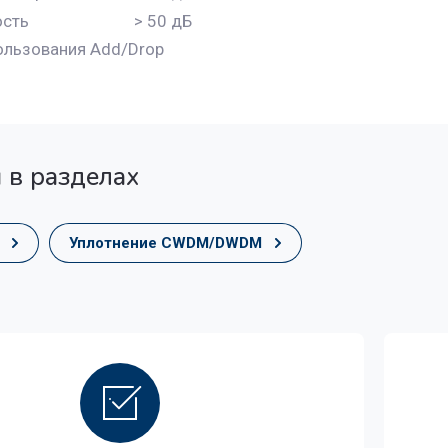
ость
> 50 дБ
ользования Add/Drop
 в разделах
Уплотнение CWDM/DWDM