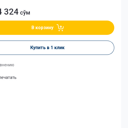
4 324
сўм
В корзину
Купить в 1 клик
авнению
печатать