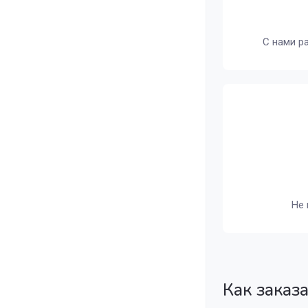
С нами р
Не 
Как заказ