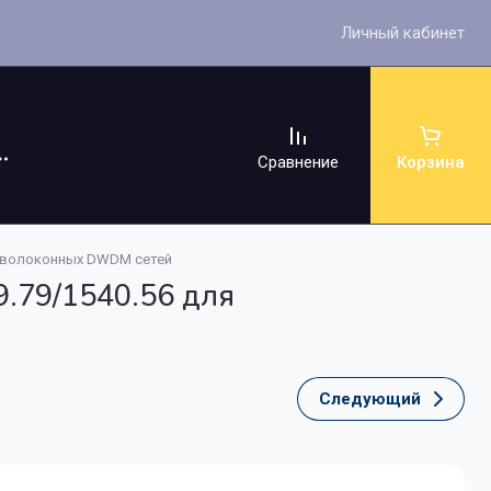
Личный кабинет
Сравнение
Корзина
оволоконных DWDM сетей
79/1540.56 для
ссуары
Следующий