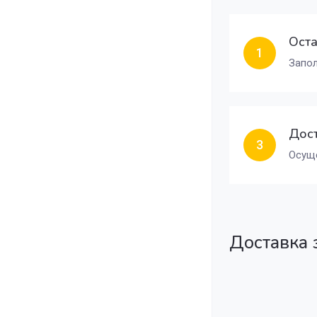
Оста
1
Запол
Дост
3
Осуще
Доставка 