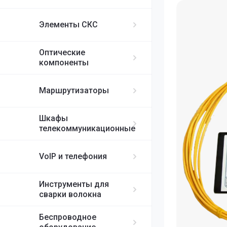
ИБП APC
MikroTik
FortiGate
IP-телефоны S
FC/UPC-SC/UPC
Элементы СКС
FC/UPC-FC/UPC
Ubiquiti
ST/UPC-ST/UPC
Оптические
Cisco
MPO
компоненты
RUIJIE
Маршрутизаторы
ELTEX
Шкафы
телекоммуникационные
H3C
VoIP и телефония
SDNET
Инструменты для
сварки волокна
Беспроводное