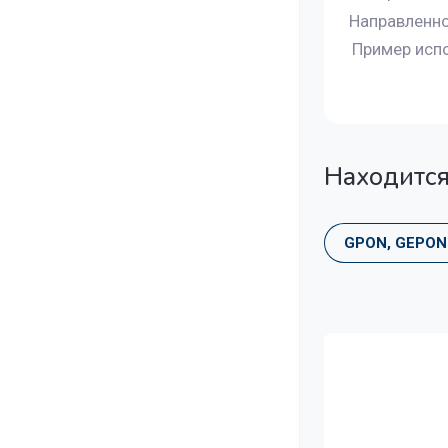
Направленн
Пример исп
Находится
GPON, GEPON