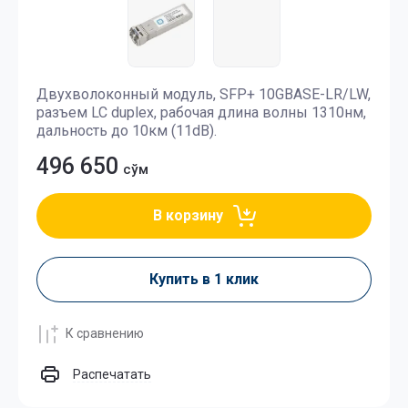
Двухволоконный модуль, SFP+ 10GBASE-LR/LW,
разъем LC duplex, рабочая длина волны 1310нм,
дальность до 10км (11dB).
496 650
сўм
В корзину
Купить в 1 клик
К сравнению
Распечатать