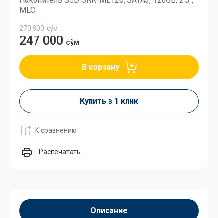
Накопитель SSD SNR-ML120, SATA3, 120GB, 2.5″,
MLC
270 900
сўм
247 000
сўм
В корзину
Купить в 1 клик
К сравнению
Распечатать
Описание