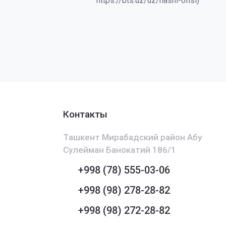
https://bts.uz/uz/nashi-ofisi)
Контакты
Ташкент Мирабадский район Абу
Сулейман Банокатий 186/1
+998 (78) 555-03-06
+998 (98) 278-28-82
+998 (98) 272-28-82