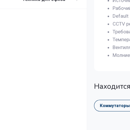
Источн
Рабочи
Default
CCTV р
Требов
Темпер
Вентил
Молни
Находится
Коммутаторы