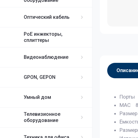
оборудование
Оптический кабель
PoE инжекторы,
сплиттеры
Видеонаблюдение
Описани
GPON, GEPON
Порты 
Умный дом
MAC 8
Размер
Телевизионное
оборудование
Ёмкост
Размер
Техника для офиса