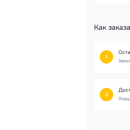
Как заказ
Оста
1
Запол
Дост
3
Осуще