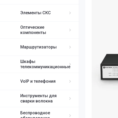
ИБП APC
MikroTik
FortiGate
IP-телефоны S
FC/UPC-SC/UPC
Элементы СКС
FC/UPC-FC/UPC
Ubiquiti
ST/UPC-ST/UPC
Оптические
Cisco
MPO
компоненты
RUIJIE
Маршрутизаторы
ELTEX
Шкафы
телекоммуникационные
H3C
VoIP и телефония
SDNET
Инструменты для
сварки волокна
Беспроводное