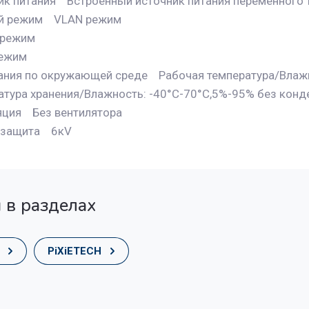
ик питания Встроенный источник питания переменного т
й режим VLAN режим
 режим
ежим
ания по окружающей среде Рабочая температура/Влажно
атура хранения/Влажность: -40°C-70°C,5%-95% без конд
яция Без вентилятора
езащита 6кV
 в разделах
PiXiETECH