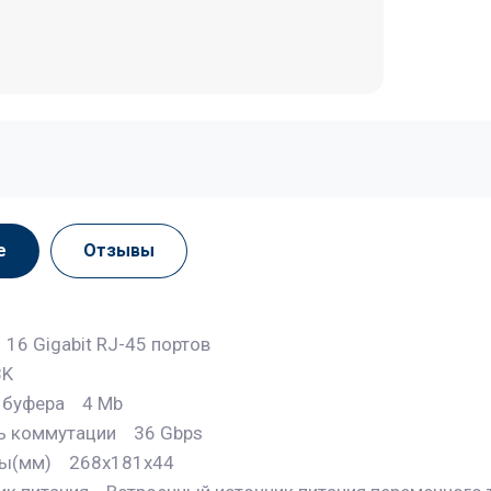
е
Отзывы
16 Gigabit RJ-45 портов
K
 буфера 4 Mb
ь коммутации 36 Gbps
ы(мм) 268x181x44