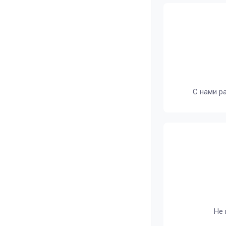
С нами р
Не 