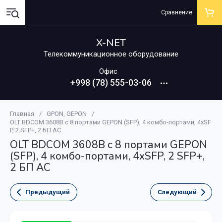
Сравнение
X-NET
Телекоммуникационное оборудование
Офис
+998 (78) 555-03-06
Главная
/
GPON, GEPON
/
OLT BDCOM 3608B с 8 портами GEPON (SFP), 4 комбо-портами, 4хSF
P, 2 SFP+, 2 БП АC
OLT BDCOM 3608B с 8 портами GEPON
(SFP), 4 комбо-портами, 4хSFP, 2 SFP+,
2 БП АC
Предыдущий
Следующий