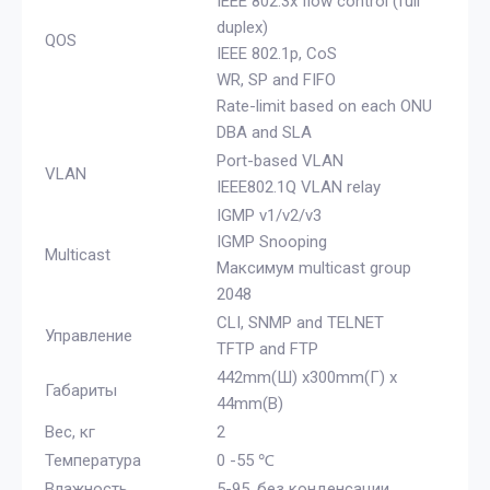
IEEE 802.3x flow control (full
duplex)
QOS
IEEE 802.1p, CoS
WR, SP and FIFO
Rate-limit based on each ONU
DBA and SLA
Port-based VLAN
VLAN
IEEE802.1Q VLAN relay
IGMP v1/v2/v3
IGMP Snooping
Multicast
Максимум multicast group
2048
CLI, SNMP and TELNET
Управление
TFTP and FTP
442mm(Ш) x300mm(Г) x
Габариты
44mm(В)
Вес, кг
2
Температура
0 -55 ℃
Влажность
5-95, без конденсации