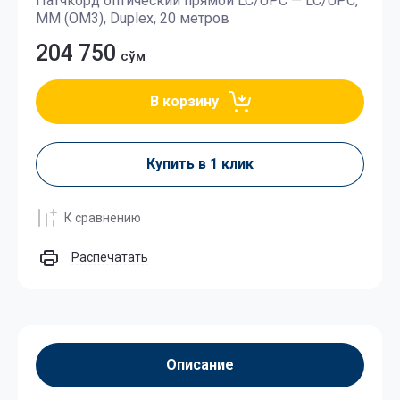
Патчкорд оптический прямой LC/UPC — LC/UPC,
МM (OM3), Duplex, 20 метров
204 750
сўм
В корзину
Купить в 1 клик
К сравнению
Распечатать
Описание