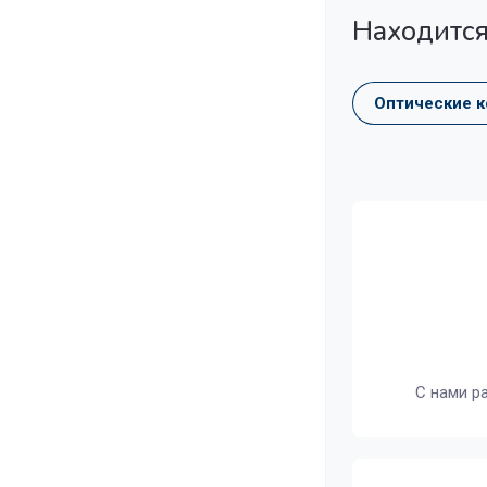
Находится
Оптические 
С нами р