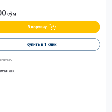
00
сўм
В корзину
Купить в 1 клик
авнению
печатать