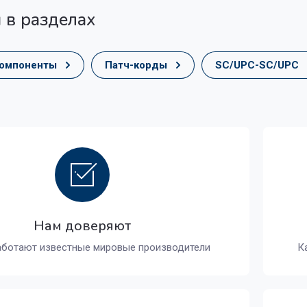
 в разделах
компоненты
Патч-корды
SC/UPC-SC/UPC
Нам доверяют
аботают известные мировые производители
К