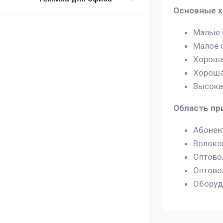
Основные х
Малые 
Малое 
Хороша
Хороша
Высока
Область пр
Абонент
Волоко
Оптово
Оптово
Оборуд