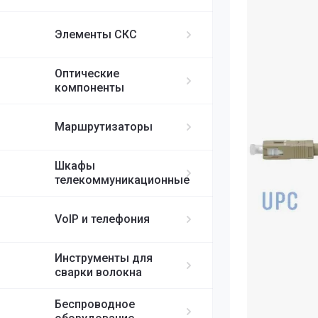
ИБП APC
MikroTik
FortiGate
IP-телефоны S
FC/UPC-SC/UPC
Элементы СКС
FC/UPC-FC/UPC
Ubiquiti
ST/UPC-ST/UPC
Оптические
Cisco
MPO
компоненты
RUIJIE
Маршрутизаторы
ELTEX
Шкафы
телекоммуникационные
H3C
VoIP и телефония
SDNET
Инструменты для
сварки волокна
Беспроводное