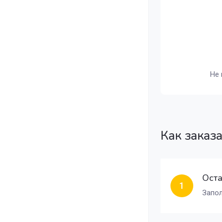
Не 
Как заказ
Оста
1
Запол