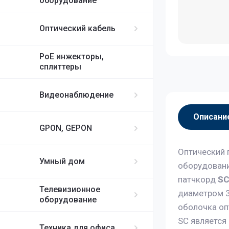
оборудование
Оптический кабель
PoE инжекторы,
сплиттеры
Видеонаблюдение
Описани
GPON, GEPON
Оптический 
Умный дом
оборудовани
патчкорд
SC
Телевизионное
диаметром 3 
оборудование
оболочка оп
SC является
Техника для офиса