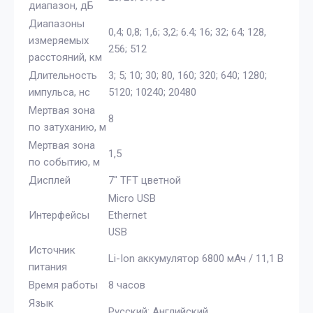
диапазон, дБ
Диапазоны
0,4; 0,8; 1,6; 3,2; 6.4; 16; 32; 64; 128,
измеряемых
256; 512
расстояний, км
Длительность
3; 5; 10; 30; 80, 160; 320; 640; 1280;
импульса, нс
5120; 10240; 20480
Мертвая зона
8
по затуханию, м
Мертвая зона
1,5
по событию, м
Дисплей
7" TFT цветной
Micro USB
Интерфейсы
Ethernet
USB
Источник
Li-Ion аккумулятор 6800 мАч / 11,1 В
питания
Время работы
8 часов
Язык
Русский; Английский