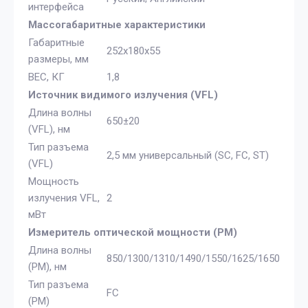
интерфейса
Массогабаритные характеристики
Габаритные
252х180х55
размеры, мм
ВЕС, КГ
1,8
Источник видимого излучения (VFL)
Длина волны
650±20
(VFL), нм
Тип разъема
2,5 мм универсальный (SC, FC, ST)
(VFL)
Мощность
излучения VFL,
2
мВт
Измеритель оптической мощности (PM)
Длина волны
850/1300/1310/1490/1550/1625/1650
(PM), нм
Тип разъема
FC
(PM)