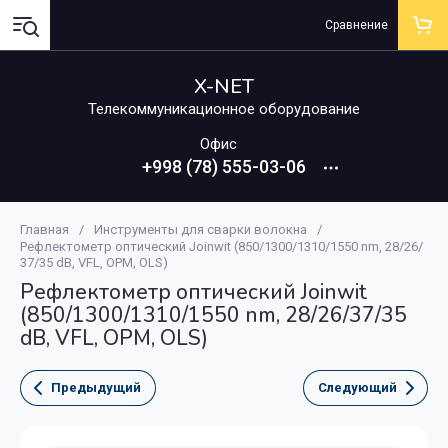
Сравнение
X-NET
Телекоммуникационное оборудование
Офис
+998 (78) 555-03-06
Главная
/
Инструменты для сварки волокна
/
Рефлектометр оптический Joinwit (850/1300/1310/1550 nm, 28/26/
37/35 dB, VFL, OPM, OLS)
Рефлектометр оптический Joinwit
(850/1300/1310/1550 nm, 28/26/37/35
dB, VFL, OPM, OLS)
Предыдущий
Следующий