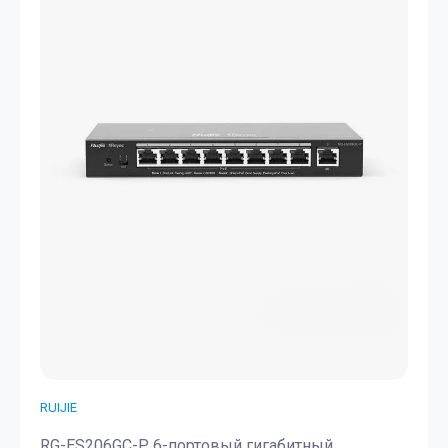
RUIJIE
RG-ES206GC-P, 6-портовый гигабитный