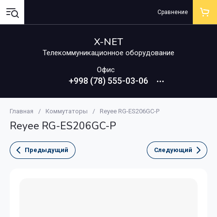
Сравнение
X-NET
Телекоммуникационное оборудование
Офис
+998 (78) 555-03-06
Главная
/
Коммутаторы
/
Reyee RG-ES206GC-P
Reyee RG-ES206GC-P
Предыдущий
Следующий