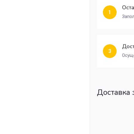
Оста
1
Запол
Дост
3
Осуще
Доставка 