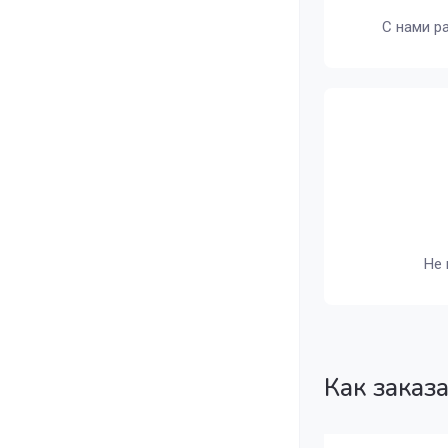
С нами р
Не 
Как заказ