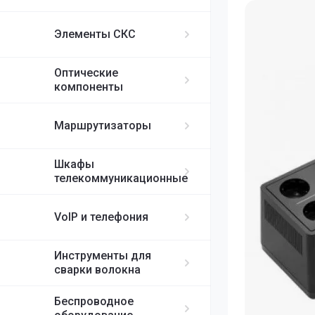
ИБП APC
MikroTik
FortiGate
IP-телефоны S
FC/UPC-SC/UPC
Элементы СКС
FC/UPC-FC/UPC
Ubiquiti
ST/UPC-ST/UPC
Оптические
Cisco
MPO
компоненты
RUIJIE
Маршрутизаторы
ELTEX
Шкафы
телекоммуникационные
H3C
VoIP и телефония
SDNET
Инструменты для
сварки волокна
Беспроводное