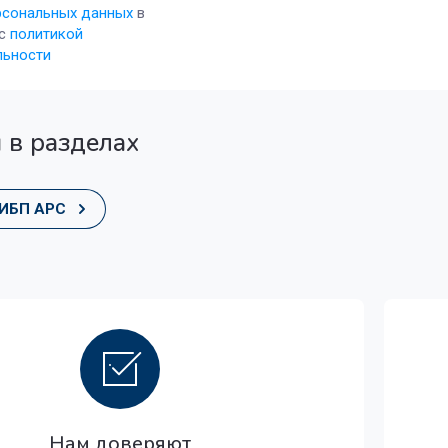
рсональных данных
в
 с
политикой
льности
 в разделах
ИБП APC
Нам доверяют