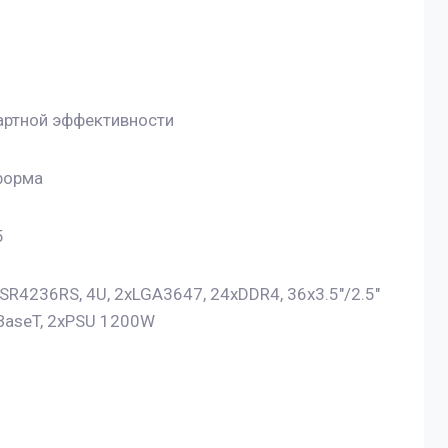
артной эффективности
форма
5
R4236RS, 4U, 2xLGA3647, 24xDDR4, 36x3.5"/2.5"
BaseT, 2xPSU 1200W