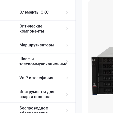
ИБП APC
MikroTik
FortiGate
IP-телефоны S
FC/UPC-SC/UPC
Элементы СКС
FC/UPC-FC/UPC
Ubiquiti
ST/UPC-ST/UPC
Оптические
Cisco
MPO
компоненты
RUIJIE
Маршрутизаторы
ELTEX
Шкафы
телекоммуникационные
H3C
VoIP и телефония
SDNET
Инструменты для
сварки волокна
Беспроводное