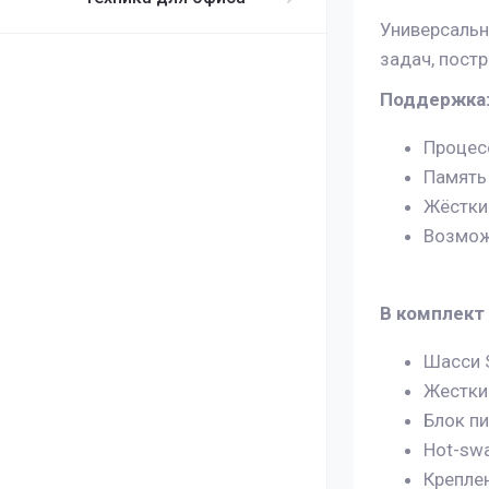
Универсальн
задач, пост
Поддержка
Процесс
Память
Жёсткие
Возмож
В комплект
Шасси 
Жесткие
Блок пи
Hot-swa
Креплен