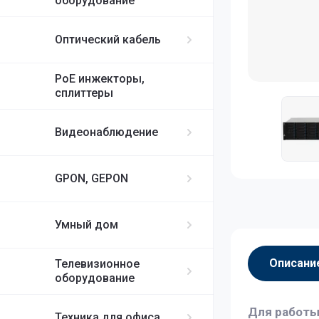
оборудование
Оптический кабель
PoE инжекторы,
сплиттеры
Видеонаблюдение
GPON, GEPON
Умный дом
Описани
Телевизионное
оборудование
Для работы
Техника для офиса