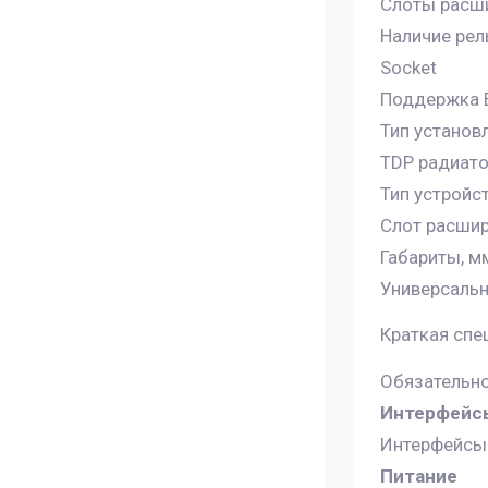
Слоты расши
Наличие рел
Socket
Поддержка 
Тип установ
TDP радиато
Тип устройс
Слот расшир
Габариты, м
Универсальн
Краткая спе
Обязательно
Интерфейс
Интерфейсы
Питание