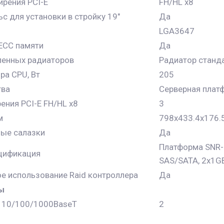
рения PCI-E
FH/HL x8
ьс для установки в стройку 19"
Да
LGA3647
ECC памяти
Да
ленных радиаторов
Радиатор станд
ра CPU, Вт
205
тва
Серверная плат
ения PCI-E FH/HL x8
3
м
798x433.4x176.
ые салазки
Да
Платформа SNR-S
цификация
SAS/SATA, 2x1G
е использование Raid контроллера
Да
ы
 10/100/1000BaseT
2