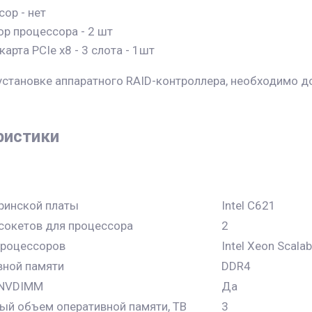
ор - нет
р процессора - 2 шт
карта PCIe x8 - 3 слота - 1шт
установке аппаратного RAID-контроллера, необходимо
ристики
ринской платы
Intel C621
сокетов для процессора
2
процессоров
Intel Xeon Scalab
вной памяти
DDR4
 NVDIMM
Да
й объем оперативной памяти, TB
3