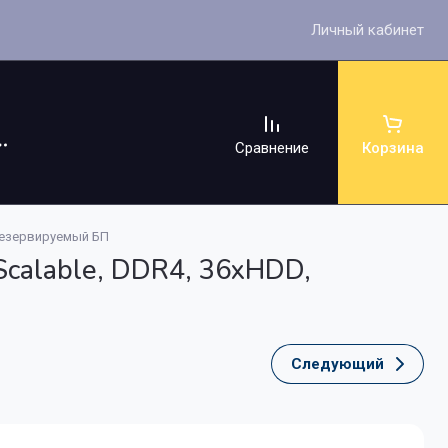
Личный кабинет
Сравнение
Корзина
 резервируемый БП
calable, DDR4, 36xHDD,
ссуары
Следующий