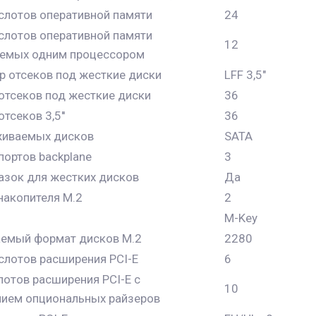
слотов оперативной памяти
24
слотов оперативной памяти
12
емых одним процессором
 отсеков под жесткие диски
LFF 3,5"
отсеков под жесткие диски
36
тсеков 3,5''
36
живаемых дисков
SATA
портов backplane
3
азок для жестких дисков
Да
акопителя M.2
2
M-Key
емый формат дисков M.2
2280
слотов расширения PCI-E
6
отов расширения PCI-E с
10
нием опциональных райзеров