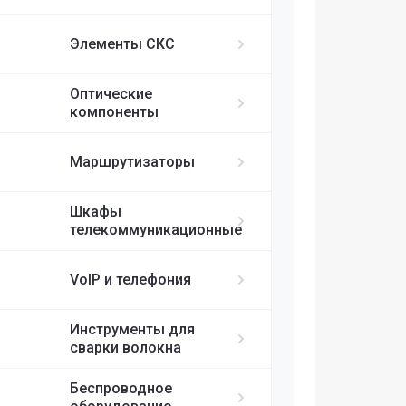
ИБП APC
MikroTik
FortiGate
IP-телефоны S
FC/UPC-SC/UPC
Элементы СКС
FC/UPC-FC/UPC
Ubiquiti
ST/UPC-ST/UPC
Оптические
Cisco
MPO
компоненты
RUIJIE
Маршрутизаторы
ELTEX
Шкафы
телекоммуникационные
H3C
VoIP и телефония
SDNET
Инструменты для
сварки волокна
Беспроводное