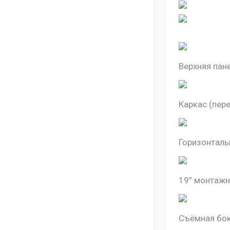
Верхняя пан
Каркас (пер
Горизонтал
19” монтаж
Съёмная бо