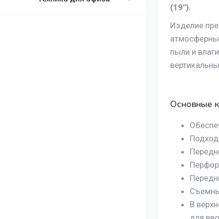
(19").
Изделие пре
атмосферных
пыли и влаги
вертикальны
Основные к
Обеспеч
Подходи
Передн
Перфор
Передн
Съемны
В верх
для вво