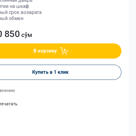
еклянная дверь
нтии на шкаф
ный срок возврата
ный обмен
0 850
сўм
В корзину
Купить в 1 клик
авнению
печатать