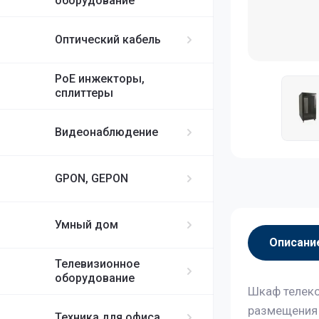
оборудование
Оптический кабель
PoE инжекторы,
сплиттеры
Видеонаблюдение
GPON, GEPON
Умный дом
Описани
Телевизионное
оборудование
Шкаф телеко
размещения 
Техника для офиса