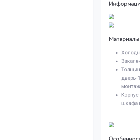
Информация
Материалы 
Холодно
Закален
Толщина
дверь-1
монтаж
Корпус
шкафа в
Особеннос