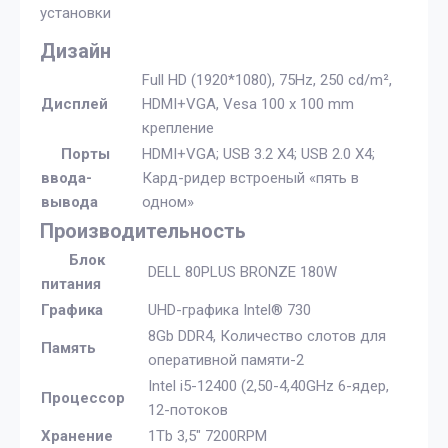
установки
Дизайн
Full HD (1920*1080), 75Hz, 250 cd/m²,
Дисплей
HDMI+VGA, Vesa 100 x 100 mm
крепление
Порты
HDMI+VGA; USB 3.2 X4; USB 2.0 X4;
ввода-
Кард-ридер встроеный «пять в
вывода
одном»
Производительность
Блок
DELL 80PLUS BRONZE 180W
питания
Графика
UHD-графика Intel® 730
8Gb DDR4, Количество слотов для
Память
оперативной памяти-2
Intel i5-12400 (2,50-4,40GHz 6-ядер,
Процессор
12-потоков
Хранение
1Tb 3,5" 7200RPM