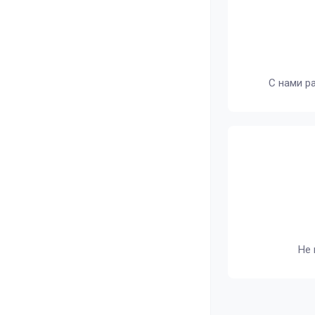
С нами р
Не 