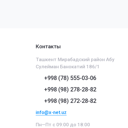
Контакты
Ташкент Мирабадский район Абу
Сулейман Банокатий 186/1
+998 (78) 555-03-06
+998 (98) 278-28-82
+998 (98) 272-28-82
info@x-net.uz
Пн—Пт с 09:00 до 18:00