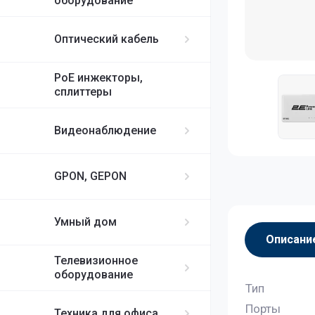
оборудование
Оптический кабель
PoE инжекторы,
сплиттеры
Видеонаблюдение
GPON, GEPON
Умный дом
Описани
Телевизионное
оборудование
Тип
Порты
Техника для офиса