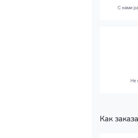
С нами р
Не 
Как заказ