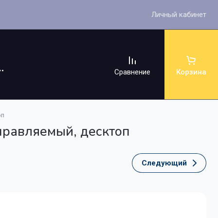
Личный кабинет
Сравнение
Корзина
оп
правляемый, десктоп
Следующий
ссуары