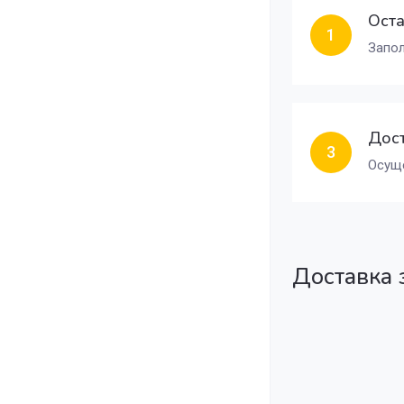
Оста
1
Запол
Дост
3
Осуще
Доставка 