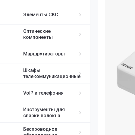
ИБП APC
MikroTik
FortiGate
IP-телефоны S
FC/UPC-SC/UPC
Элементы СКС
FC/UPC-FC/UPC
Ubiquiti
ST/UPC-ST/UPC
Оптические
Cisco
MPO
компоненты
RUIJIE
Маршрутизаторы
ELTEX
Шкафы
телекоммуникационные
H3C
VoIP и телефония
SDNET
Инструменты для
сварки волокна
Беспроводное