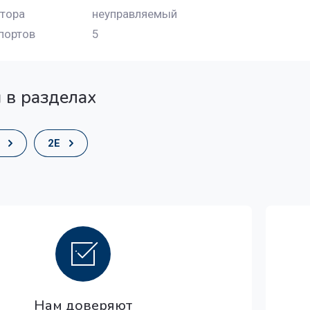
тора
неуправляемый
тво портов
5
 в разделах
2E
Нам доверяют