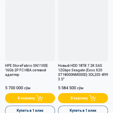
HPE StoreFabric SN1100E
Новый HDD 18TB 7.2K SAS
16Gb 2P FC HBA сетевой
12Gbps Seagate (Exos X20
адаптер
ST18000NM000D) 3DL203-899
3.5"
5 700 000
5 584 500
сўм
сўм
В корзину
В корзину
Купить в 1 клик
Купить в 1 клик