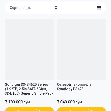
Сортировать
Цена - убывание
Цена - возрастание
Название - Я-А
Название - А-Я
Solidigm D3-S4620 Series
Сетевой накопитель
(1.92TB, 2.5in SATA 6Gb/s,
Synology DS423
3D4, TLC) Generic Single Pack
7 100 000
7 040 000
сўм
сўм