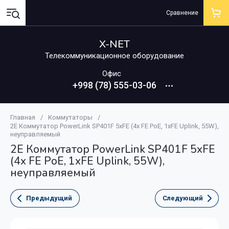
Сравнение
X-NET
Телекоммуникационное оборудование
Офис
+998 (78) 555-03-06
Главная
/
Коммутаторы
/
2E Коммутатор PowerLink SP401F 5xFE (4x FE PoE, 1xFE Uplink, 55W),
неуправляемый
2E Коммутатор PowerLink SP401F 5xFE
(4x FE PoE, 1xFE Uplink, 55W),
неуправляемый
Предыдущий
Следующий