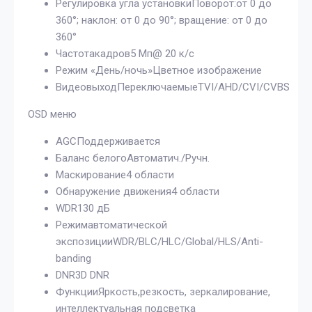
Регулировка угла установкиПоворот:от 0 до
360°; наклон: от 0 до 90°; вращение: от 0 до
360°
Частотакадров5 Мп@ 20 к/с
Режим «День/ночь»Цветное изображение
ВидеовыходПереключаемыеTVI/AHD/CVI/CVBS
OSD меню
AGCПоддерживается
Баланс белогоАвтоматич./Ручн.
Маскирование4 области
Обнаружение движения4 области
WDR130 дБ
Режимавтоматической
экспозицииWDR/BLC/HLC/Global/HLS/Anti-
banding
DNR3D DNR
ФункцииЯркость,резкость, зеркалирование,
интеллектуальная подсветка