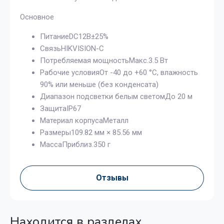
Основное
ПитаниеDC12В±25%
СвязьHIKVISION-C
Потребляемая мощностьМакс.3.5 Вт
Рабочие условияОт -40 до +60 °C, влажность
90% или меньше (без конденсата)
Диапазон подсветки белым светомДо 20 м
ЗащитаIP67
Материал корпусаМеталл
Размеры109.82 мм × 85.56 мм
МассаПриблиз.350 г
Отзывы
Находится в разделах