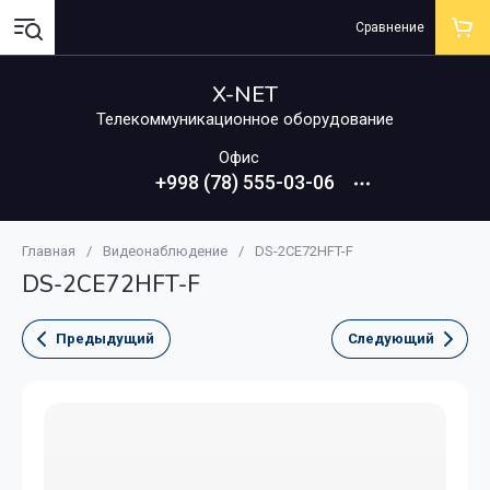
Сравнение
X-NET
Телекоммуникационное оборудование
Офис
+998 (78) 555-03-06
Главная
/
Видеонаблюдение
/
DS-2CE72HFT-F
DS-2CE72HFT-F
Предыдущий
Следующий