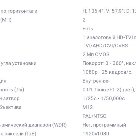
 по горизонтали
H: 106,4°; V: 57,9°; D: 
 (МП)
2
Есть
1 аналоговый HD-TVI
TVI/AHD/CVI/CVBS
2 Мп CMOS
 угла установки
Поворот: 0 - 360°, нак
1080p - 25 кадров/с.
ция
Внутренняя
ность (Лк)
0.01 Люкс/F1.2(цвет),
й затвор
1/25с - 1/50,000с
бъектива
M12
PAL/NTSC
намический диапазон (WDR)
Нет, программный
 пиксели (ГхВ)
1920x1080