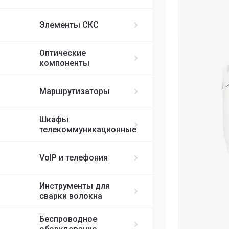
ИБП APC
MikroTik
FortiGate
IP-телефоны S
FC/UPC-SC/UPC
Элементы СКС
FC/UPC-FC/UPC
Ubiquiti
ST/UPC-ST/UPC
Оптические
Cisco
MPO
компоненты
RUIJIE
Маршрутизаторы
ELTEX
Шкафы
телекоммуникационные
H3C
VoIP и телефония
SDNET
Инструменты для
сварки волокна
Беспроводное