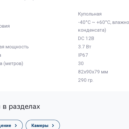
Купольная
-40°C ~ +60°C, влажно
овия
конденсата)
DC 12В
ая мощность
3.7 Вт
а
IP67
а (метров)
30
82x90x79 мм
290 гр.
 в разделах
дение
Камеры