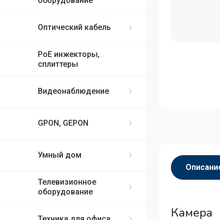
оборудование
Оптический кабель
PoE инжекторы,
сплиттеры
Видеонаблюдение
GPON, GEPON
Умный дом
Описани
Телевизионное
оборудование
Камера
Техника для офиса