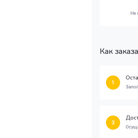
Не 
Как заказ
Оста
1
Запол
Дост
3
Осуще