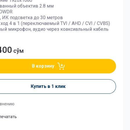
ние 1920х1080
ванный объектив 2.8 мм
 DWDR
, ИК подсветка до 30 метров
од 4 в 1 (переключаемый TVI / AHD / CVI / CVBS)
ый микрофон, аудио через коаксиальный кабель
400
сўм
В корзину
Купить в 1 клик
авнению
печатать