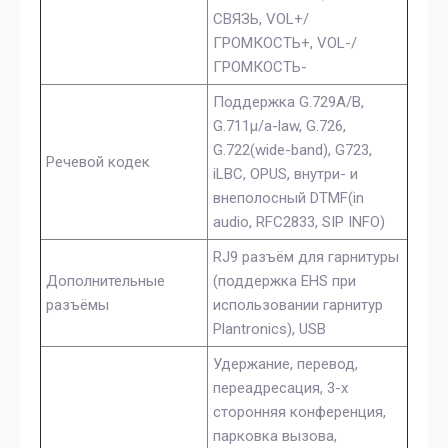
СВЯЗЬ, VOL+/
ГРОМКОСТЬ+, VOL-/
ГРОМКОСТЬ-
Поддержка G.729A/B,
G.711µ/a-law, G.726,
G.722(wide-band), G723,
Речевой кодек
iLBC, OPUS, внутри- и
внеполосный DTMF(in
audio, RFC2833, SIP INFO)
RJ9 разъём для гарнитуры
Дополнительные
(поддержка EHS при
разъёмы
использовании гарнитур
Plantronics), USB
Удержание, перевод,
переадресация, 3-х
сторонняя конференция,
парковка вызова,