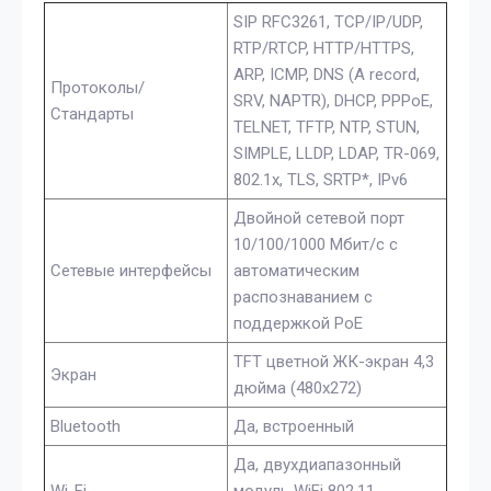
SIP RFC3261, TCP/IP/UDP,
RTP/RTCP, HTTP/HTTPS,
ARP, ICMP, DNS (A record,
Протоколы/
SRV, NAPTR), DHCP, PPPoE,
Стандарты
TELNET, TFTP, NTP, STUN,
SIMPLE, LLDP, LDAP, TR-069,
802.1x, TLS, SRTP*, IPv6
Двойной сетевой порт
10/100/1000 Мбит/с с
Сетевые интерфейсы
автоматическим
распознаванием с
поддержкой PoE
TFT цветной ЖК-экран 4,3
Экран
дюйма (480x272)
Bluetooth
Да, встроенный
Да, двухдиапазонный
Wi-Fi
модуль WiFi 802.11