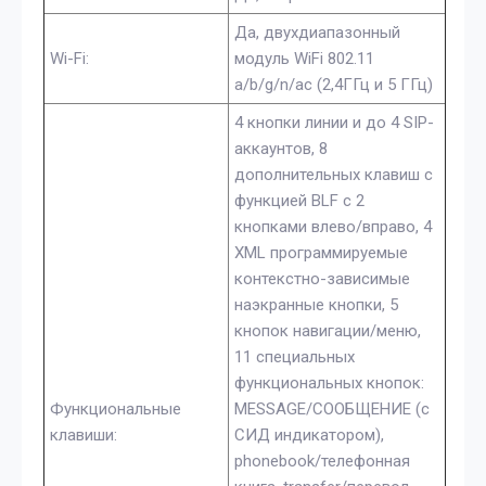
Да, двухдиапазонный
Wi-Fi:
модуль WiFi 802.11
a/b/g/n/ac (2,4ГГц и 5 ГГц)
4 кнопки линии и до 4 SIP-
аккаунтов, 8
дополнительных клавиш с
функцией BLF с 2
кнопками влево/вправо, 4
XML программируемые
контекстно-зависимые
наэкранные кнопки, 5
кнопок навигации/меню,
11 специальных
функциональных кнопок:
Функциональные
MESSAGE/СООБЩЕНИЕ (с
клавиши:
СИД индикатором),
phonebook/телефонная