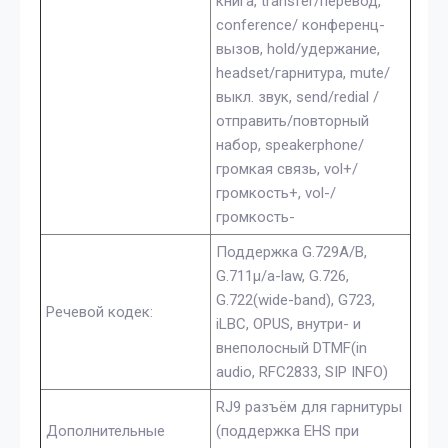
книга, transfer/перевод,
conference/ конференц-
вызов, hold/удержание,
headset/гарнитура, mute/
выкл. звук, send/redial /
отправить/повторный
набор, speakerphone/
громкая связь, vol+/
громкость+, vol-/
громкость-
Поддержка G.729A/B,
G.711µ/a-law, G.726,
G.722(wide-band), G723,
Речевой кодек:
iLBC, OPUS, внутри- и
внеполосный DTMF(in
audio, RFC2833, SIP INFO)
RJ9 разъём для гарнитуры
Дополнительные
(поддержка EHS при