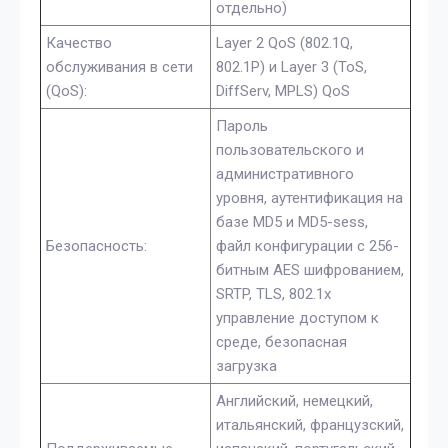
отдельно)
Качество
Layer 2 QoS (802.1Q,
обслуживания в сети
802.1P) и Layer 3 (ToS,
(QoS):
DiffServ, MPLS) QoS
Пароль
пользовательского и
административного
уровня, аутентификация на
базе MD5 и MD5-sess,
Безопасность:
файл конфигурации с 256-
битным AES шифрованием,
SRTP, TLS, 802.1x
управление доступом к
среде, безопасная
загрузка
Английский, немецкий,
итальянский, французский,