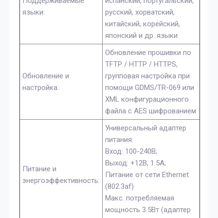
Поддерживаемые
испанский, португальский,
языки:
русский, хорватский,
китайский, корейский,
японский и др. языки
Обновление прошивки по
TFTP / HTTP / HTTPS,
Обновление и
групповая настройка при
настройка:
помощи GDMS/TR-069 или
XML конфигурационного
файла с AES шифрованием
Универсальный адаптер
питания:
Вход: 100-240В;
Выход: +12В, 1.5A;
Питание и
Питание от сети Ethernet
энергоэффективность:
(802.3af)
Макс. потребляемая
мощность 3.5Вт (адаптер