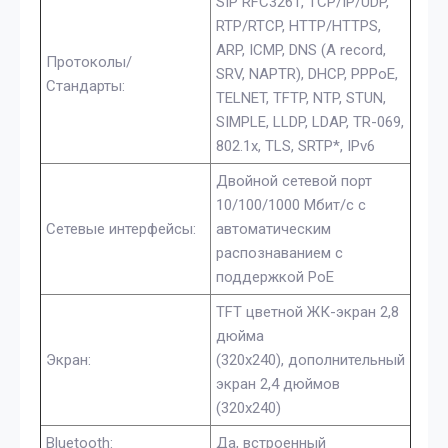
SIP RFC3261, TCP/IP/UDP,
RTP/RTCP, HTTP/HTTPS,
ARP, ICMP, DNS (A record,
Протоколы/
SRV, NAPTR), DHCP, PPPoE,
Стандарты:
TELNET, TFTP, NTP, STUN,
SIMPLE, LLDP, LDAP, TR-069,
802.1x, TLS, SRTP*, IPv6
Двойной сетевой порт
10/100/1000 Мбит/с с
Сетевые интерфейсы:
автоматическим
распознаванием с
поддержкой PoE
TFT цветной ЖК-экран 2,8
дюйма
Экран:
(320x240), дополнительный
экран 2,4 дюймов
(320x240)
Bluetooth:
Да, встроенный