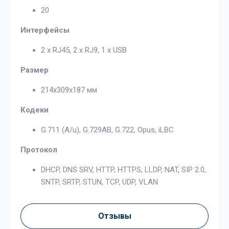
20
Интерфейсы
2 x RJ45, 2 x RJ9, 1 x USB
Размер
214x309x187 мм
Кодеки
G.711 (A/u), G.729AB, G.722, Opus, iLBC
Протокол
DHCP, DNS SRV, HTTP, HTTPS, LLDP, NAT, SIP 2.0,
SNTP, SRTP, STUN, TCP, UDP, VLAN
Отзывы