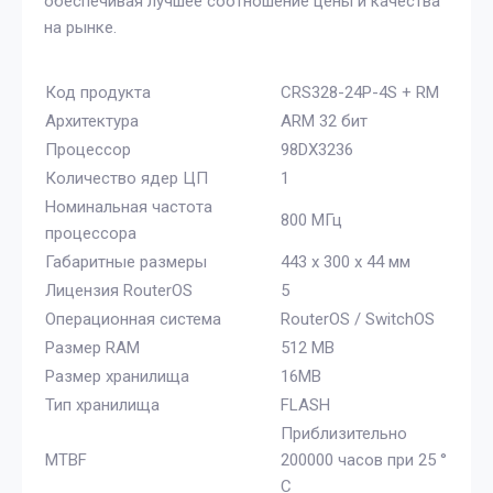
обеспечивая лучшее соотношение цены и качества
на рынке.
Код продукта
CRS328-24P-4S + RM
Архитектура
ARM 32 бит
Процессор
98DX3236
Количество ядер ЦП
1
Номинальная частота
800 МГц
процессора
Габаритные размеры
443 х 300 х 44 мм
Лицензия RouterOS
5
Операционная система
RouterOS / SwitchOS
Размер RAM
512 MB
Размер хранилища
16MB
Тип хранилища
FLASH
Приблизительно
MTBF
200000 часов при 25 °
C