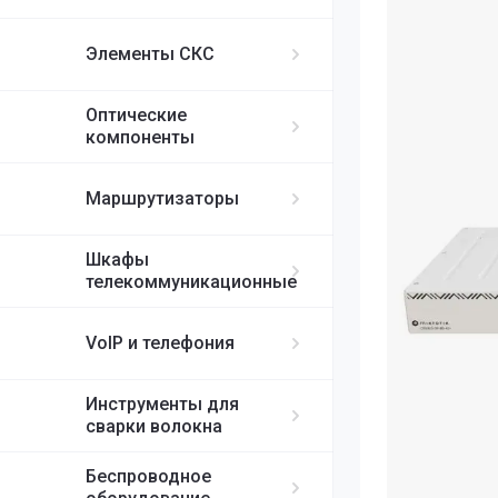
ИБП APC
MikroTik
FortiGate
IP-телефоны S
FC/UPC-SC/UPC
Элементы СКС
FC/UPC-FC/UPC
Ubiquiti
ST/UPC-ST/UPC
Оптические
Cisco
MPO
компоненты
RUIJIE
Маршрутизаторы
ELTEX
Шкафы
телекоммуникационные
H3C
VoIP и телефония
SDNET
Инструменты для
сварки волокна
Беспроводное