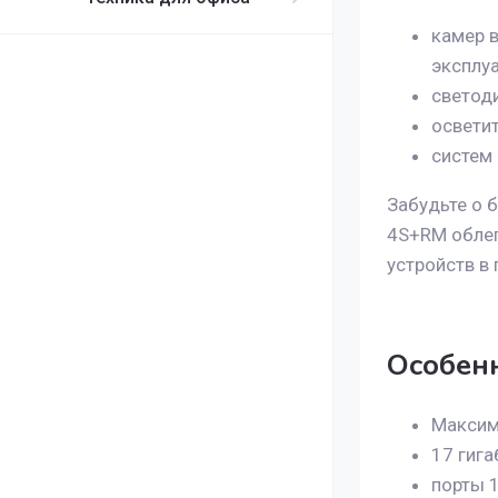
камер 
эксплуа
светод
осветит
систем
Забудьте о 
4S+RM облег
устройств в
Особен
Максим
17 гига
порты 1