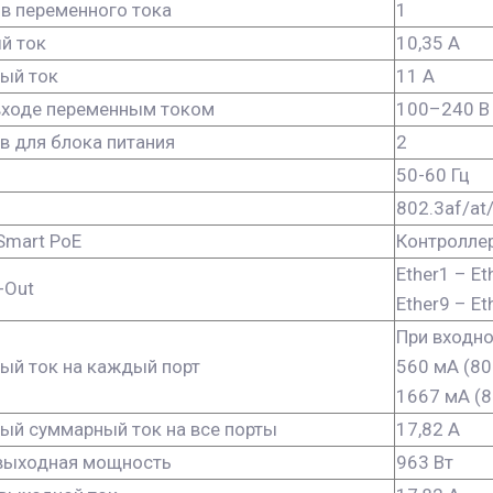
в переменного тока
1
й ток
10,35 А
ый ток
11 А
входе переменным током
100–240 В
в для блока питания
2
50-60 Гц
802.3af/at/
Smart PoE
Контролле
Ether1 – Et
-Out
Ether9 – Et
При входно
ый ток на каждый порт
560 мА (80
1667 мА (8
ый суммарный ток на все порты
17,82 A
выходная мощность
963 Вт