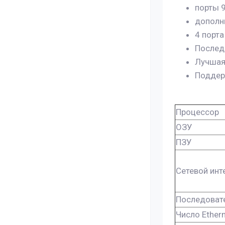
порты 9
дополни
4 порта
Послед
Лучшая
Поддер
Процессор
ОЗУ
ПЗУ
Сетевой инт
Последоват
Число Ethern