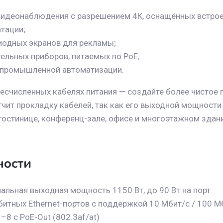
видеонаблюдения с разрешением 4К, оснащённых встро
тации;
иодных экранов для рекламы;
ельных приборов, питаемых по PoE;
 промышленной автоматизации.
бесчисленных кабелях питания — создайте более чистое
чит прокладку кабелей, так как его выходной мощности
 гостинице, конференц-зале, офисе и многоэтажном здан
ности
альная выходная мощность 1150 Вт, до 90 Вт на порт
битных Ethernet-портов с поддержкой 10 Мбит/с / 100 М
–8 с PoE-Out (802.3af/at)