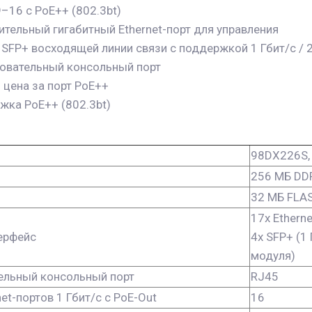
–16 с PoE++ (802.3bt)
тельный гигабитный Ethernet-порт для управления
 SFP+ восходящей линии связи с поддержкой 1 Гбит/с / 2
овательный консольный порт
 цена за порт PoE++
жка PoE++ (802.3bt)
98DX226S, 
256 МБ DD
32 МБ FLA
17x Etherne
ерфейс
4x SFP+ (1 
модуля)
ельный консольный порт
RJ45
et-портов 1 Гбит/с с PoE-Out
16