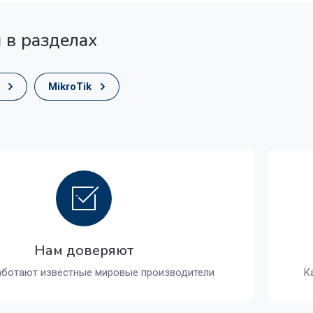
 в разделах
MikroTik
Нам доверяют
аботают известные мировые производители
К