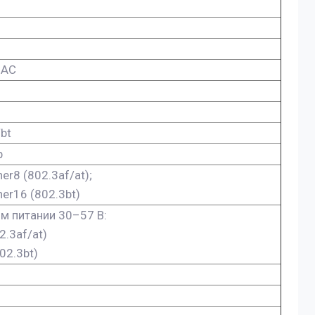
 AC
bt
р
her8 (802.3af/at);
her16 (802.3bt)
м питании 30–57 В:
2.3af/at)
02.3bt)