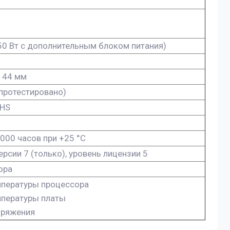
50 Вт с дополнительным блоком питания)
х 44 мм
 (протестировано)
OHS
000 часов при +25 °C
ерсии 7 (только), уровень лицензии 5
ора
мпературы процессора
мпературы платы
пряжения