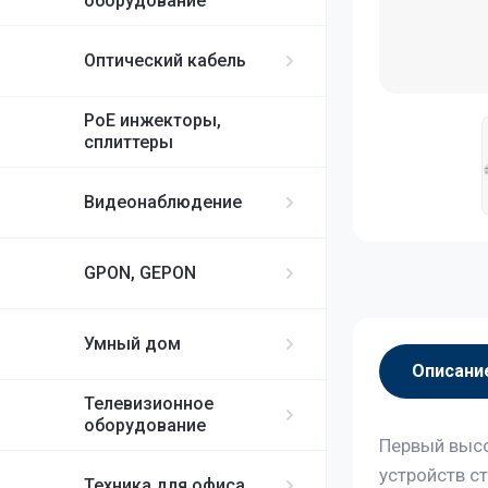
оборудование
Оптический кабель
PoE инжекторы,
сплиттеры
Видеонаблюдение
GPON, GEPON
Умный дом
Описани
Телевизионное
оборудование
Первый высо
устройств ст
Техника для офиса