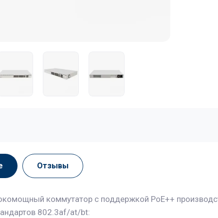
е
Отзывы
комощный коммутатор с поддержкой PoE++ производств
андартов 802.3af/at/bt: