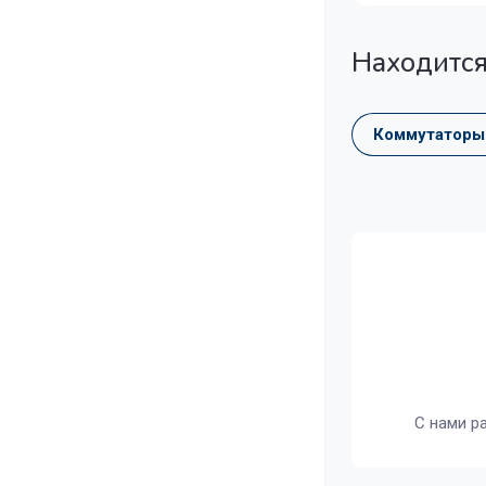
Находится
Коммутаторы
С нами р