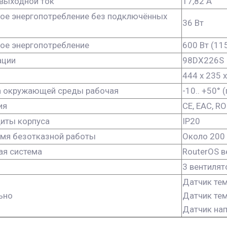
выходной ток
17,82 A
ое энергопотребление без подключённых
36 Вт
ое энергопотребление
600 Вт (11
ации
98DX226S
444 x 235 
а окружающей среды рабочая
-10.. +50°
ия
CE, EAC, R
иты корпуса
IP20
емя безотказной работы
Около 200 
ая система
RouterOS в
3 вентилят
Датчик те
ьно
Датчик те
Датчик на