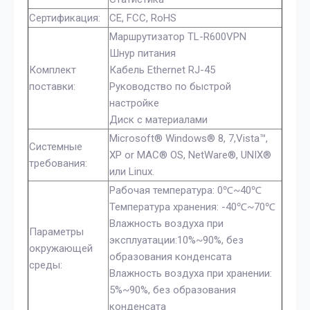
Сертификация:
CE, FCC, RoHS
Маршрутизатор TL-R600VPN
Шнур питания
Комплект
Кабель Ethernet RJ-45
поставки:
Руководство по быстрой
настройке
Диск с материалами
Microsoft® Windows® 8, 7,Vista™,
Системные
XP or MAC® OS, NetWare®, UNIX®
требования:
или Linux.
Рабочая температура: 0℃~40℃
Температура хранения: -40℃~70℃
Влажность воздуха при
Параметры
эксплуатации:10%~90%, без
окружающей
образования конденсата
среды:
Влажность воздуха при хранении:
5%~90%, без образования
конденсата