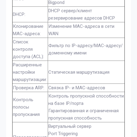
Bigpond
DHCP сервер/клиент
DHCP:
резервирование адресов DHCP
Клонирование
Изменение MAC-адреса в сети
MAC-адреса:
WAN
Список
Фильтр по IP-адресу/MAC-адресу/
контроля
доменному имени
доступа (ACL):
Расширенные
настройки
Статическая маршрутизация
маршрутизации:
Проверка ARP:
Связка IP- и MAC-адресов
Контроль пропускной способности
Контроль
на базе IP/порта
полосы
Гарантированная и ограниченная
пропускания
пропускная способность
Виртуальный сервер
Port Triggering