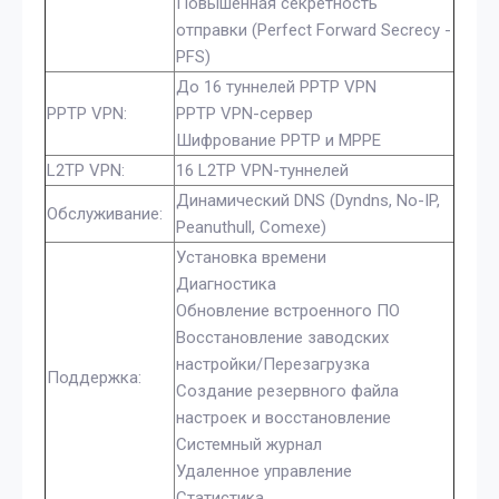
Повышенная секретность
отправки (Perfect Forward Secrecy -
PFS)
До 16 туннелей PPTP VPN
PPTP VPN:
PPTP VPN-сервер
Шифрование PPTP и MPPE
L2TP VPN:
16 L2TP VPN-туннелей
Динамический DNS (Dyndns, No-IP,
Обслуживание:
Peanuthull, Comexe)
Установка времени
Диагностика
Обновление встроенного ПО
Восстановление заводских
настройки/Перезагрузка
Поддержка:
Создание резервного файла
настроек и восстановление
Системный журнал
Удаленное управление
Статистика