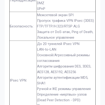
Переадресация:
DMZ
UPnP
Межсетевой экран SPI
Пропуск трафика VPN IPsec (3DES)
Безопасность:
FTP/TFTP/H.323/RTSP ALG
Защита от DoS-атак, Ping of Death,
Локальное управление
До 20 туннелей IPsec VPN
LAN-to-LAN
Основной/Агрессивный режимы
согласования
Алгоритм шифрования DES, 3DES,
AES128, AES192, AES256
Алгоритм аутентификации MD5,
IPsec VPN:
SHA1
Ручной и IKE режимы управления
Определение «мертвых» узлов
(Dead Peer Detection - DPD)