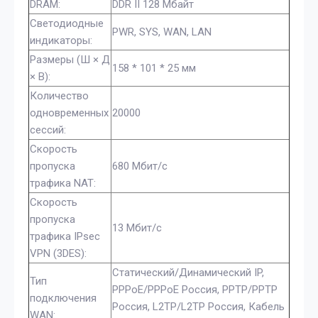
DRAM:
DDR II 128 Мбайт
Светодиодные
PWR, SYS, WAN, LAN
индикаторы:
Размеры (Ш × Д
158 * 101 * 25 мм
× В):
Количество
одновременных
20000
сессий:
Скорость
пропуска
680 Мбит/с
трафика NAT:
Скорость
пропуска
13 Мбит/с
трафика IPsec
VPN (3DES):
Статический/Динамический IP,
Тип
PPPoE/PPPoE Россия, PPTP/PPTP
подключения
Россия, L2TP/L2TP Россия, Кабель
WAN: