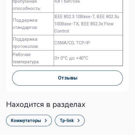
пропускная
4.8 Гбит/сек
способность:
IEEE 802.3 10Base-T, IEEE 802.3u
Поддержка
100Base-TX, IEEE 802.3x Flow
стандартов:
Control
Поддержка
CSMA/CD, TCP/IP
протоколов:
Рабочая
От 0°C до +40°C
температура:
Отзывы
Находится в разделах
Коммутаторы
Tp-link