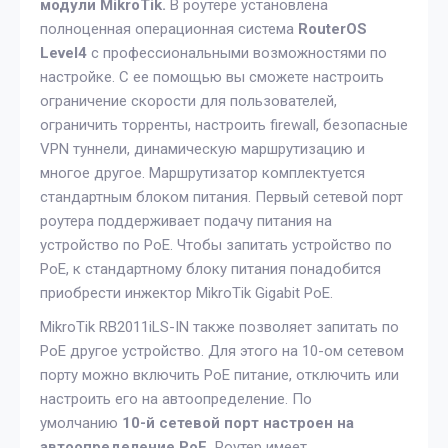
модули MikroTik.
В роутере установлена
полноценная операционная система
RouterOS
Level4
с профессиональными возможностями по
настройке. С ее помощью вы сможете настроить
ограничение скорости для пользователей,
ограничить торренты, настроить firewall, безопасные
VPN туннели, динамическую маршрутизацию и
многое другое. Маршрутизатор комплектуется
стандартным блоком питания. Первый сетевой порт
роутера поддерживает подачу питания на
устройство по PoE. Чтобы запитать устройство по
PoE, к стандартному блоку питания понадобится
приобрести инжектор MikroTik Gigabit PoE.
MikroTik RB2011iLS-IN также позволяет запитать по
PoE другое устройство. Для этого на 10-ом сетевом
порту можно включить PoE питание, отключить или
настроить его на автоопределение. По
умолчанию
10-й сетевой порт настроен на
автоопределение PoE.
Роутер имеет