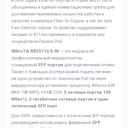
и пять Gigabit Ethernet портов, которые могут быть
объединены в единую коммутационную группу для
достижения приемлемых скоростей работая в
качестве конвертера Fiber-to-Copper, а так же пять
Fast Ethernet портов. Устройство поддерживает
питание от БП поставляемого в комплекте или
посредством Passive PoE.
MikroTik RB2011iLS-IN
— это недорогой
профессиональный маршрутизатор,
оснащенный
SFP портом
для подключения оптики.
Также с помощью роутера можно подать питание
на одно устройство по технологии PoE.На плате
маршрутизатора установлен процессор Atheros 600
MHz 74K MIPS, 64 МБ ОЗУ,
5 сетевых портов 100
Мбит/с, 5 гигабитных сетевых портов и один
оптический SFP порт.
Для 100% совместимости с оптическим SFP портом,
рекомендуем использовать фирменные
SFP